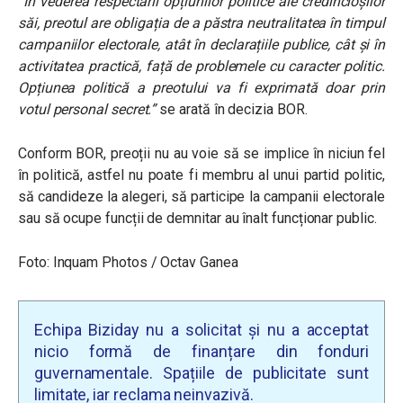
“În vederea respectării opțiunilor politice ale credincioșilor
săi, preotul are obligația de a păstra neutralitatea în timpul
campaniilor electorale, atât în declarațiile publice, cât și în
activitatea practică, față de problemele cu caracter politic.
Opțiunea politică a preotului va fi exprimată doar prin
votul personal secret.”
se arată în decizia BOR.
Conform BOR, preoții nu au voie să se implice în niciun fel
în politică, astfel nu poate fi membru al unui partid politic,
să candideze la alegeri, să participe la campanii electorale
sau să ocupe funcții de demnitar au înalt funcționar public.
Foto:
Inquam Photos / Octav Ganea
Echipa Biziday nu a solicitat și nu a acceptat
nicio formă de finanțare din fonduri
guvernamentale. Spațiile de publicitate sunt
limitate, iar reclama neinvazivă.