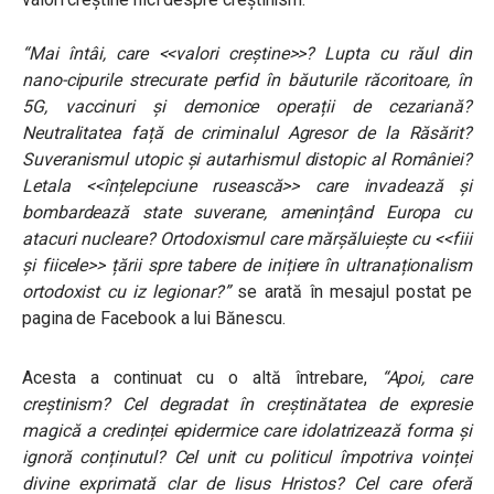
“Mai întâi, care <<valori creștine>>? Lupta cu răul din
nano-cipurile strecurate perfid în băuturile răcoritoare, în
5G, vaccinuri și demonice operații de cezariană?
Neutralitatea față de criminalul Agresor de la Răsărit?
Suveranismul utopic și autarhismul distopic al României?
Letala <<înțelepciune rusească>> care invadează și
bombardează state suverane, amenințând Europa cu
atacuri nucleare? Ortodoxismul care mărșăluiește cu <<fiii
și fiicele>> țării spre tabere de inițiere în ultranaționalism
ortodoxist cu iz legionar?”
se arată în mesajul postat pe
pagina de Facebook a lui Bănescu.
Acesta a continuat cu o altă întrebare,
“Apoi, care
creștinism? Cel degradat în creștinătatea de expresie
magică a credinței epidermice care idolatrizează forma și
ignoră conținutul? Cel unit cu politicul împotriva voinței
divine exprimată clar de Iisus Hristos? Cel care oferă