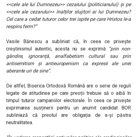
<<cele ale lui Dumnezeu>> cezarului (politicianului) și pe
<<cele ale cezarului>> înalților slujitori ai lui Dumnezeu?
Cel care a cedat tuturor celor trei ispite pe care Hristos le-a
respins ferm?”
Vasile Bănescu a subliniat că, în ceea ce privește
creștinismul autentic, acesta nu se exprimă
“prin non-
gândire, ignoranță, analfabetism cultural sau prin
antisemitism și antieuropenism ca expresii ale unei
aberante uri de sine”.
De altfel, Biserica Ortodoxă Română are o serie de reguli
legate de atitudinea pe care preoții trebuie să o aibă în
timpul tuturor campaniilor electorale. În ceea ce privește
exprimarea susținerii pentru un anumit candidat BOR
subliniază că preotul are obligația de a-și păstra
neutralitatea.