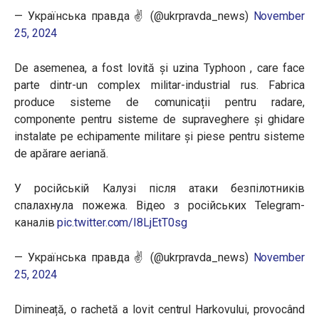
— Українська правда ✌️ (@ukrpravda_news)
November
25, 2024
De asemenea, a fost lovită și uzina Typhoon , care face
parte dintr-un complex militar-industrial rus. Fabrica
produce sisteme de comunicații pentru radare,
componente pentru sisteme de supraveghere și ghidare
instalate pe echipamente militare și piese pentru sisteme
de apărare aeriană.
У російській Калузі після атаки безпілотників
спалахнула пожежа. Відео з російських Telegram-
каналів
pic.twitter.com/I8LjEtT0sg
— Українська правда ✌️ (@ukrpravda_news)
November
25, 2024
Dimineață, o rachetă a lovit centrul Harkovului, provocând