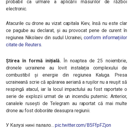
probabil ca urmare a aplicării măsurilor de război
electronic.
Atacurile cu drone au vizat capitala Kiev, însă nu este clar
ce pagube au declarat, și au provocat pene de curent în
regiunea Nikolaev din sudul Ucrainei,
conform informațiilor
citate de Reuters
.
Știrea în formă inițială.
În noaptea de 25 noiembrie,
dronele ucrainene au lovit instalația complexului de
combustibil și energie din regiunea Kaluga. Presa
ucraineană scrie că apărarea aeriană a rușilor nu a reușit să
respingă atacul, iar la locul impactului au fost raportate o
serie de explozii urmat de un incendiu puternic. Anterior,
canalele rusești de Telegram au raportat că mai multe
drone au fost doborâte deasupra regiunii.
У Калузі нині палало…
pic.twitter.com/B5FfpFZjon