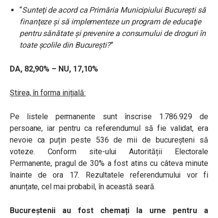
“
Sunteţi de acord ca Primăria Municipiului Bucureşti să
finanţeze şi să implementeze un program de educaţie
pentru sănătate şi prevenire a consumului de droguri în
toate şcolile din Bucureşti?
”
DA, 82,90% – NU, 17,10%
Știrea, în forma inițială:
Pe listele permanente sunt înscrise
1.786.929 de
persoane, iar pentru ca referendumul să fie validat, era
nevoie ca puțin peste 536 de mii de bucureșteni să
voteze. Conform site-ului Autorității Electorale
Permanente, pragul de 30% a fost atins cu câteva minute
înainte de ora 17. Rezultatele referendumului vor fi
anunțate, cel mai probabil, în această seară.
Bucureștenii au fost chemați la urne pentru a