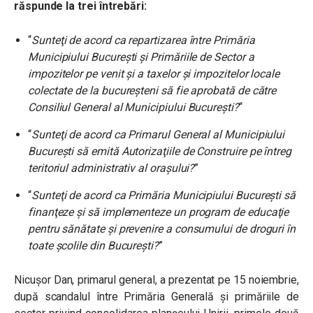
răspunde la trei întrebări:
“
Sunteţi de acord ca repartizarea între Primăria
Municipiului Bucureşti şi Primăriile de Sector a
impozitelor pe venit şi a taxelor şi impozitelor locale
colectate de la bucureşteni să fie aprobată de către
Consiliul General al Municipiului Bucureşti?
“
“
Sunteţi de acord ca Primarul General al Municipiului
Bucureşti să emită Autorizaţiile de Construire pe întreg
teritoriul administrativ al oraşului?
”
“
Sunteţi de acord ca Primăria Municipiului Bucureşti să
finanţeze şi să implementeze un program de educaţie
pentru sănătate şi prevenire a consumului de droguri în
toate şcolile din Bucureşti?
”
Nicușor Dan, primarul general, a prezentat pe 15 noiembrie,
după scandalul între Primăria Generală și primăriile de