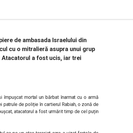
opiere de ambasada Israelului din
ul cu o mitralieră asupra unui grup
 Atacatorul a fost ucis, iar trei
at și împușcat mortal un bărbat înarmat cu o armă
 patrule de poliție în cartierul Rabiah, o zonă de
mpușcat, atacatorul a fost urmărit timp de cel puțin