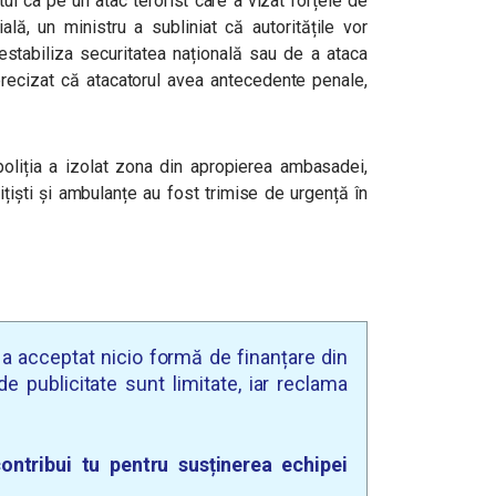
tul ca pe un atac terorist care a vizat forțele de
ială, un ministru a subliniat că autoritățile vor
estabiliza securitatea națională sau de a ataca
precizat că atacatorul avea antecedente penale,
 poliția a izolat zona din apropierea ambasadei,
ițiști și ambulanțe au fost trimise de urgență în
u a acceptat nicio formă de finanțare din
e publicitate sunt limitate, iar reclama
ontribui tu pentru susținerea echipei