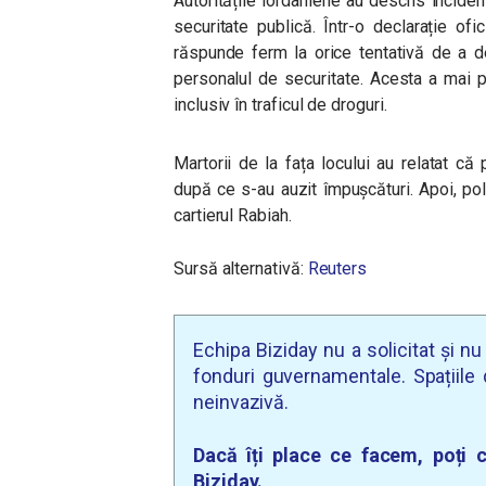
Autoritățile iordaniene au descris inciden
securitate publică. Într-o declarație ofic
răspunde ferm la orice tentativă de a d
personalul de securitate. Acesta a mai 
inclusiv în traficul de droguri.
Martorii de la fața locului au relatat că
după ce s-au auzit împușcături. Apoi, pol
cartierul Rabiah.
Sursă alternativă:
Reuters
Echipa Biziday nu a solicitat și n
fonduri guvernamentale. Spațiile d
neinvazivă.
Dacă îți place ce facem, poți c
Biziday.