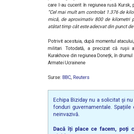
care l-au cucerit în regiunea rusă Kursk, 
“Cel mai mult am controlat 1.376 de kilo
mică, de aproximativ 800 de kilometri p
atâtat timp cât este adecvat din punct de 
Potrivit acestuia, după momentul atacului
militari. Totodată, a precizat că ruși
Kurakhove din regiunea Donețk, în drumul l
Armatei Ucrainene
Surse:
BBC
,
Reuters
Echipa Biziday nu a solicitat și n
fonduri guvernamentale. Spațiile d
neinvazivă.
Dacă îți place ce facem, poți c