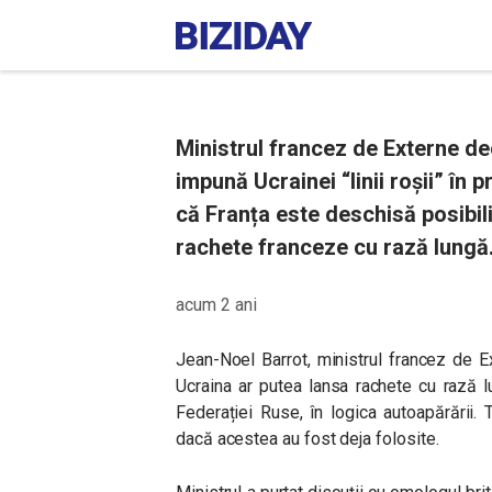
Ministrul francez de Externe decl
impună Ucrainei “linii roșii” în 
că Franța este deschisă posibili
rachete franceze cu rază lungă
acum 2 ani
Jean-Noel Barrot, ministrul francez de Ex
Ucraina ar putea lansa rachete cu rază l
Federației Ruse, în logica autoapărării.
dacă acestea au fost deja folosite.