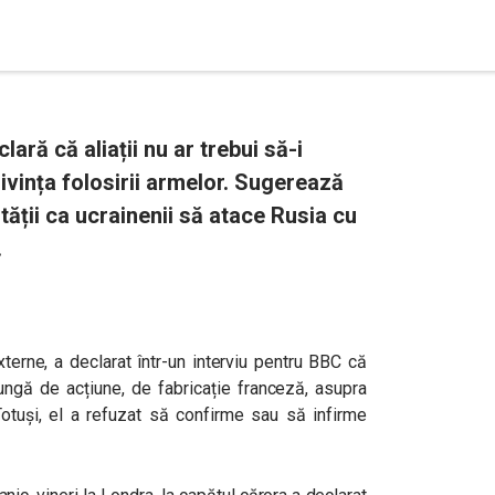
ară că aliații nu ar trebui să-i
privința folosirii armelor. Sugerează
tății ca ucrainenii să atace Rusia cu
.
terne, a declarat într-un interviu pentru BBC că
ungă de acțiune, de fabricație franceză, asupra
 Totuși, el a refuzat să confirme sau să infirme