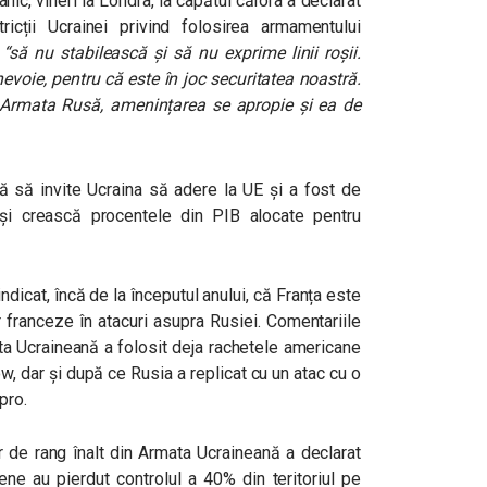
anic, vineri la Londra, la capătul cărora a declarat
icții Ucrainei privind folosirea armamentului
“să nu stabilească și să nu exprime linii roșii.
evoie, pentru că este în joc securitatea noastră.
 Armata Rusă, amenințarea se apropie și ea de
ă să invite Ucraina să adere la UE și a fost de
și crească procentele din PIB alocate pentru
icat, încă de la începutul anului, că Franța este
 franceze în atacuri asupra Rusiei. Comentariile
ta Ucraineană a folosit deja rachetele americane
 dar și după ce Rusia a replicat cu un atac cu o
ipro.
r de rang înalt din Armata Ucraineană a declarat
ene au pierdut controlul a 40% din teritoriul pe