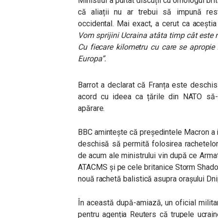
Ministrul a purtat discuții cu omologul brit
că aliații nu ar trebui să impună restr
occidental. Mai exact, a cerut ca aceștia
Vom sprijini Ucraina atâta timp cât este n
Cu fiecare kilometru cu care se apropie
Europa”.
Barrot a declarat că Franța este deschis
acord cu ideea ca țările din NATO să-
apărare.
BBC amintește că președintele Macron a ind
deschisă să permită folosirea rachetelor
de acum ale ministrului vin după ce Arma
ATACMS și pe cele britanice Storm Shadow,
nouă rachetă balistică asupra orașului Dn
În această după-amiază, un oficial milita
pentru agenția Reuters că trupele ucrain