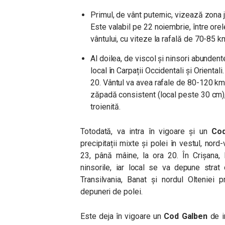
Primul, de vânt puternic, vizează zona 
Este valabil pe 22 noiembrie, între orel
vântului, cu viteze la rafală de 70-85 
Al doilea, de viscol și ninsori abundent
local în Carpații Occidentali și Oriental
20.
Vântul va avea rafale de 80-120 km/
zăpadă consistent (local peste 30 cm), 
troienită.
Totodată, va intra în vigoare și un
Cod
precipitații mixte și polei în vestul, nord-
23, până mâine, la ora 20. În Crișana
ninsorile, iar local se va depune stra
Transilvania, Banat și nordul Olteniei p
depuneri de polei.
Este deja în vigoare un
Cod Galben
de in