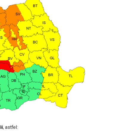
ii
, astfel: