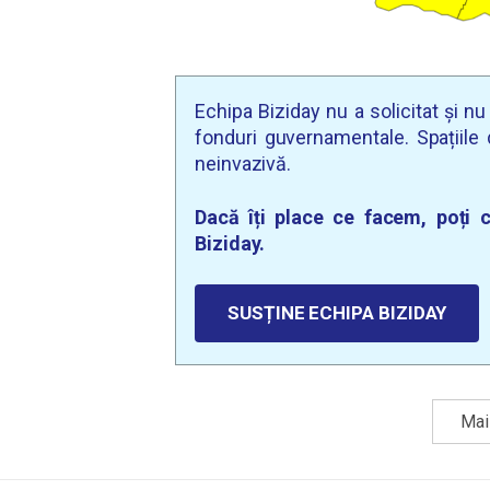
Echipa Biziday nu a solicitat și n
fonduri guvernamentale. Spațiile d
neinvazivă.
Dacă îți place ce facem, poți c
Biziday.
SUSȚINE ECHIPA BIZIDAY
Mai 