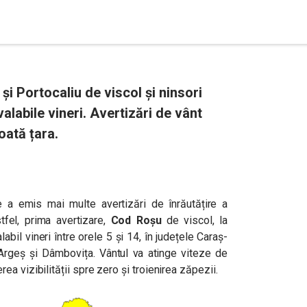
i Portocaliu de viscol și ninsori
labile vineri. Avertizări de vânt
toată țara.
 a emis mai multe avertizări de înrăutățire a
tfel, p
rima avertizare,
Cod Roșu
de viscol, la
labil vineri între orele 5 și 14, în județele Caraș-
, Argeș și Dâmbovița.
Vântul va atinge viteze de
a vizibilității spre zero și troienirea zăpezii
.