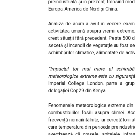
preindustrială și în prezent, folosind mo
Europa, America de Nord și China.
Analiza de acum a avut în vedere examin
activitatea umană asupra vremii extreme
creat situații fără precedent. Peste 500 de
secetă și incendii de vegetație au fost s
schimbărilor climatice, alimentate de activ
“Impactul tot mai mare al schimbăril
meteorologice extreme este cu siguranță 
Imperial College London, parte a grupu
delegației Cop29 din Kenya.
Fenomenele meteorologice extreme din p
combustibililor fosili asupra climei. A
frecvență nemaiîntâlnite, iar cercetătorii at
care temperatura din perioada preindustria
avertizează că orașele, spitalele, infr