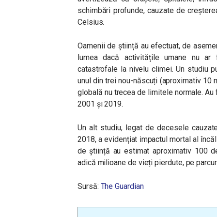
schimbări profunde, cauzate de creștere
Celsius.
Oamenii de știință au efectuat, de asemen
lumea dacă activitățile umane nu ar 
catastrofale la nivelu climei. Un studiu pub
unul din trei nou-născuți (aproximativ 10 m
globală nu trecea de limitele normale. Au fo
2001 și 2019.
Un alt studiu, legat de decesele cauzate
2018, a evidențiat impactul mortal al încăl
de știință au estimat aproximativ 100 d
adică milioane de vieți pierdute, pe parcu
Sursă:
The Guardian