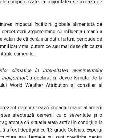
dele computerizate, iar majoritatea se axează pe
area impactul încălzirii globale alimentată de
, cercetătorii argumentând că influența umană a
 valuri de căldură, inundații, furtuni, perioade de
emnificativ mai puternice sau mai dese din cauza
itățile oamenilor.
or climatice în intensitatea evenimentelor
îngrijorător”
,
a declarat dr. Joyce Kimutai de la
lui World Weather Attribution și consilier al
rezent demonstrează impactul major al arderii
cestea afectează oamenii cu o severitate și o
rag atenția că situația arată astfel în condițiile în
lă a fost depășită cu 1,3 grade Celsius. Experții
astructura sau fermele nu sunt pregătite pentru