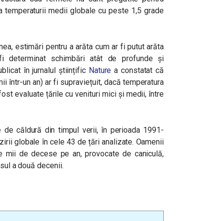
a temperaturii medii globale cu peste 1,5 grade
ea, estimări pentru a arăta cum ar fi putut arăta
fi determinat schimbări atât de profunde și
licat în jurnalul științific
Nature
a constatat că
ii într-un an) ar fi supraviețuit, dacă temperatura
st evaluate țările cu venituri mici și medii, între
 de căldură din timpul verii, în perioada 1991-
zirii globale în cele 43 de țări analizate. Oamenii
e mii de decese pe an, provocate de caniculă,
rsul a două decenii.