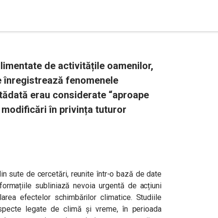
limentate de activitățile oamenilor,
e înregistrează fenomenele
tădată erau considerate “aproape
odificări în privința tuturor
in sute de cercetări, reunite într-o bază de date
informațiile subliniază nevoia urgentă de acțiuni
area efectelor schimbărilor climatice.
Studiile
aspecte legate de climă și vreme, în perioada