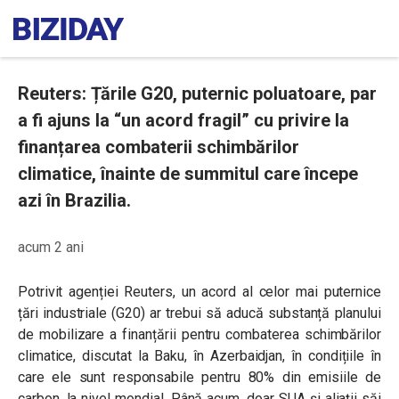
Reuters: Țările G20, puternic poluatoare, par
a fi ajuns la “un acord fragil” cu privire la
finanțarea combaterii schimbărilor
climatice, înainte de summitul care începe
azi în Brazilia.
acum 2 ani
Potrivit agenției Reuters, un acord al celor mai puternice
țări industriale (G20) ar trebui să aducă substanță planului
de mobilizare a finanțării pentru combaterea schimbărilor
climatice, discutat la Baku, în Azerbaidjan, în condițiile în
care ele sunt responsabile pentru 80% din emisiile de
carbon, la nivel mondial. Până acum, doar SUA și aliații săi