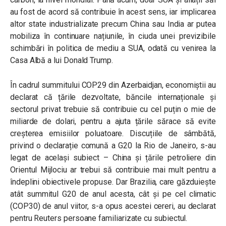
au fost de acord să contribuie în acest sens, iar implicarea
altor state industrializate precum China sau India ar putea
mobiliza în continuare națiunile, în ciuda unei previzibile
schimbări în politica de mediu a SUA, odată cu venirea la
Casa Albă a lui Donald Trump.
În cadrul summitului COP29 din Azerbaidjan, economiștii au
declarat că țările dezvoltate, băncile internaționale și
sectorul privat trebuie să contribuie cu cel puțin o mie de
miliarde de dolari, pentru a ajuta țările sărace să evite
creșterea emisiilor poluatoare. Discuțiile de sâmbătă,
privind o declarație comună a G20 la Rio de Janeiro, s-au
legat de același subiect – China și țările petroliere din
Orientul Mijlociu ar trebui să contribuie mai mult pentru a
îndeplini obiectivele propuse. Dar Brazilia, care găzduiește
atât summitul G20 de anul acesta, cât și pe cel climatic
(COP30) de anul viitor, s-a opus acestei cereri, au declarat
pentru Reuters persoane familiarizate cu subiectul.