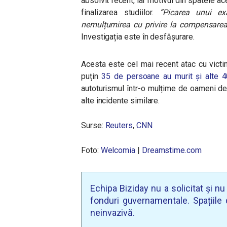
absolvit recent, iar motivul din spatele ac
finalizarea studiilor.
“Picarea unui ex
nemulțumirea cu privire la compensarea
Investigația este în desfășurare.
Acesta este cel mai recent atac cu victi
puțin
35 de persoane au murit și alte 4
autoturismul într-o mulțime de oameni de 
alte incidente similare.
Surse:
Reuters
,
CNN
Foto:
Welcomia
|
Dreamstime.com
Echipa Biziday nu a solicitat și n
fonduri guvernamentale. Spațiile d
neinvazivă.