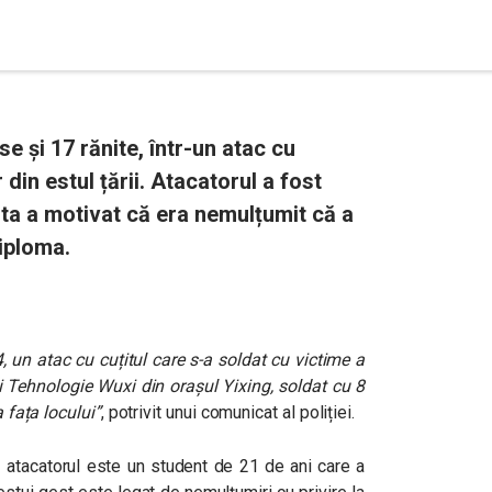
e și 17 rănite, într-un atac cu
 din estul țării. Atacatorul a fost
ta a motivat că era nemulțumit că a
diploma.
, un atac cu cuțitul care s-a soldat cu victime a
și Tehnologie Wuxi din orașul Yixing, soldat cu 8
a fața locului”
, potrivit unui comunicat al poliției.
ă atacatorul este un student de 21 de ani care a