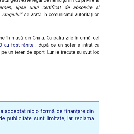
estui gest este legat de nemulțumiri cu privire la
amen, lipsa unui certificat de absolvire și
 stagiului”
se arată în comunicatul autorităților.
me în masă din China. Cu patru zile în urmă, cel
0 au fost rănite
, după ce un șofer a intrat cu
pe un teren de sport. Lunile trecute au avut loc
u a acceptat nicio formă de finanțare din
e publicitate sunt limitate, iar reclama