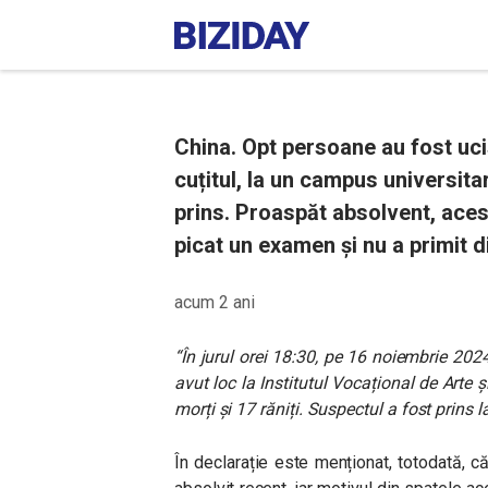
China. Opt persoane au fost ucis
cuțitul, la un campus universitar
prins. Proaspăt absolvent, aces
picat un examen și nu a primit 
acum 2 ani
“În jurul orei 18:30, pe 16 noiembrie 2024
avut loc la Institutul Vocațional de Arte 
morți și 17 răniți. Suspectul a fost prins l
În declarație este menționat, totodată, c