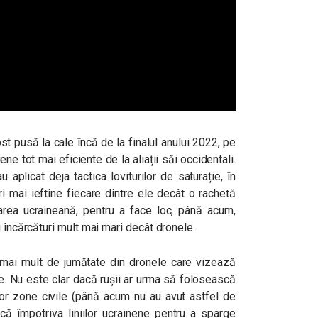
st pusă la cale încă de la finalul anului 2022, pe
e tot mai eficiente de la aliații săi occidentali.
aplicat deja tactica loviturilor de saturație, în
ri mai ieftine fiecare dintre ele decât o rachetă
area ucraineană, pentru a face loc, până acum,
u încărcături mult mai mari decât dronele.
, mai mult de jumătate din dronele care vizează
lse. Nu este clar dacă rușii ar urma să folosească
nor zone civile (până acum nu au avut astfel de
ă împotriva liniilor ucrainene pentru a sparge