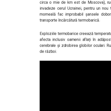
circa o mie de km est de Moscova), ruș
invadeze cerul Ucrainei, pentru un nou 
momeală fac improbabil șansele doborâ
transporte încărcătură termobarică.
Exploziile termobarice creează temperaturi 
afecta inclusiv oamenii aflați în adăpos
cerebrale și zdrobirea globilor oculari. R
de război.