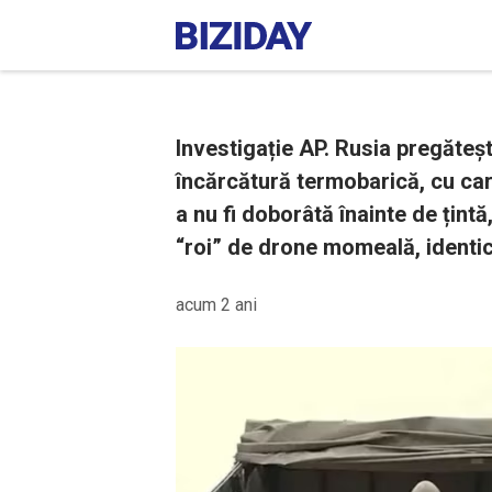
Investigație AP. Rusia pregăteșt
încărcătură termobarică, cu ca
a nu fi doborâtă înainte de țintă
“roi” de drone momeală, identi
acum 2 ani