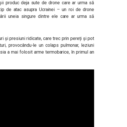
ii produc deja sute de drone care ar urma să
tip de atac asupra Ucrainei – un roi de drone
rii uneia singure dintre ele care ar urma să
și presiuni ridicate, care trec prin pereți și pot
turi, provocându-le un colaps pulmonar, leziuni
usia a mai folosit arme termobarice, în primul an