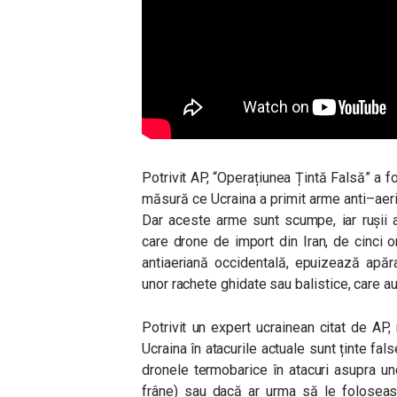
Potrivit AP, “Operațiunea Țintă Falsă” a fo
măsură ce Ucraina a primit arme anti–aerien
Dar aceste arme sunt scumpe, iar rușii au 
care drone de import din Iran, de cinci o
antiaeriană occidentală, epuizează apăr
unor rachete ghidate sau balistice, care a
Potrivit un expert ucrainean citat de AP
Ucraina în atacurile actuale sunt ținte fa
dronele termobarice în atacuri asupra u
frâne) sau dacă ar urma să le foloseasc