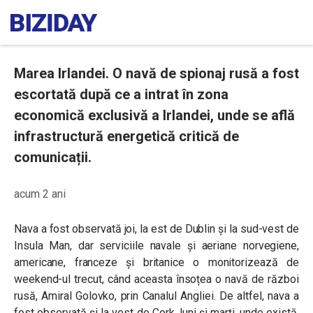
Marea Irlandei. O navă de spionaj rusă a fost
escortată după ce a intrat în zona
economică exclusivă a Irlandei, unde se află
infrastructură energetică critică de
comunicații.
acum 2 ani
Nava a fost observată joi, la est de Dublin și la sud-vest de
Insula Man, dar serviciile navale și aeriane norvegiene,
americane, franceze și britanice o monitorizează de
weekend-ul trecut, când aceasta însoțea o navă de război
rusă, Amiral Golovko, prin Canalul Angliei. De altfel, nava a
fost observată și la vest de Cork, luni și marți, unde există,