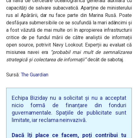
ca navă de cercetare oceanografică generală auxiliară cu
capacități de salvare subacvatică. Aparține de ministerului
rus al Apărării, dar nu face parte din Marina Rusă. Poate
desfășura submersibile ce se scufundă la mari adâncimi și
a fost văzută de mai multe ori în apropierea infrastructurii
critice de pe fundul mării de către analiștii de informații
open source, potrivit Navy Lookout. Experții au evaluat că
misiunea navei era
“probabil mai mult de semnalizarea
strategică și colectarea de informații”
decât de sabotaj.
Sursă:
The Guardian
Echipa Biziday nu a solicitat și nu a acceptat
nicio formă de finanțare din fonduri
guvernamentale. Spațiile de publicitate sunt
limitate, iar reclama neinvazivă.
Dacă îți place ce facem, poți contribui tu