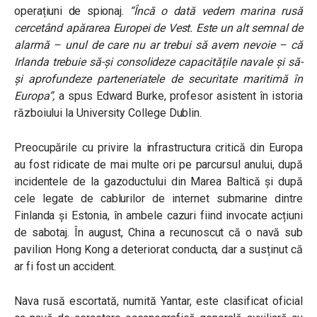
operațiuni de spionaj.
“Încă o dată vedem marina rusă
cercetând apărarea Europei de Vest. Este un alt semnal de
alarmă – unul de care nu ar trebui să avem nevoie – că
Irlanda trebuie să-și consolideze capacitățile navale și să-
și aprofundeze parteneriatele de securitate maritimă în
Europa”,
a spus Edward Burke, profesor asistent în istoria
războiului la University College Dublin.
Preocupările cu privire la infrastructura critică din Europa
au fost ridicate de mai multe ori pe parcursul anului, după
incidentele de la gazoductului din Marea Baltică și după
cele legate de cablurilor de internet submarine dintre
Finlanda și Estonia, în ambele cazuri fiind invocate acțiuni
de sabotaj. În august, China a recunoscut că o navă sub
pavilion Hong Kong a deteriorat conducta, dar a susținut că
ar fi fost un accident.
Nava rusă escortată, numită Yantar, este clasificat oficial