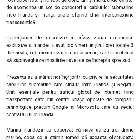
de asemenea un set de conectori ai cablurilor submarine
între Irlanda și Franța, unele oferind chiar interconexiune
transatlantică.
Operațiunea de escortare în afara zonei economice
exclusive a Irlandei a avut loc vineri, în jurul orei locale 3
dimineața, sub monitorizarea corpul aerian, care a continuat
să supravegheze mișcările navei ce se îndrepta spre sud.
Prezența sa a stârnit noi îngrijorări cu privire la securitatea
cablurilor submarine care circulă între Irlanda și Regatul
Unit, esențiale pentru traficul global de internet, fiind
transportate date din centre uriașe operate de companii
tehnologice precum Google și Microsoft, care au sediul
central al UE în Irlanda.
Marina irlandeză au observat că nava utiliza trei drone
marine, ceea ce a stârnit temeri că aceasta efectuează