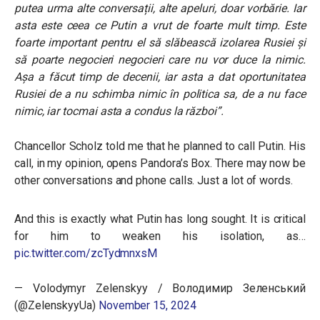
putea urma alte conversații, alte apeluri, doar vorbărie. Iar
asta este ceea ce Putin a vrut de foarte mult timp. Este
foarte important pentru el să slăbească izolarea Rusiei și
să poarte negocieri negocieri care nu vor duce la nimic.
Așa a făcut timp de decenii, iar asta a dat oportunitatea
Rusiei de a nu schimba nimic în politica sa, de a nu face
nimic, iar tocmai asta a condus la război”.
Chancellor Scholz told me that he planned to call Putin. His
call, in my opinion, opens Pandora’s Box. There may now be
other conversations and phone calls. Just a lot of words.
And this is exactly what Putin has long sought. It is critical
for him to weaken his isolation, as…
pic.twitter.com/zcTydmnxsM
— Volodymyr Zelenskyy / Володимир Зеленський
(@ZelenskyyUa)
November 15, 2024