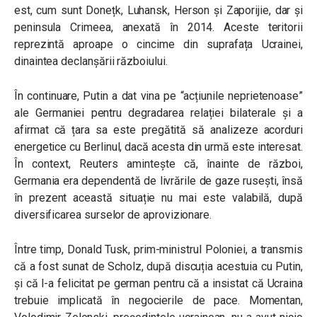
est, cum sunt Donețk, Luhansk, Herson și Zaporijie, dar și
peninsula Crimeea, anexată în 2014. Aceste teritorii
reprezintă aproape o cincime din suprafața Ucrainei,
dinaintea declanșării războiului.
În continuare, Putin a dat vina pe “acțiunile neprietenoase”
ale Germaniei pentru degradarea relației bilaterale și a
afirmat că țara sa este pregătită să analizeze acorduri
energetice cu Berlinul, dacă acesta din urmă este interesat.
În context, Reuters amintește că, înainte de război,
Germania era dependentă de livrările de gaze rusești, însă
în prezent această situație nu mai este valabilă, după
diversificarea surselor de aprovizionare.
Între timp, Donald Tusk, prim-ministrul Poloniei, a transmis
că a fost sunat de Scholz, după discuția acestuia cu Putin,
și că l-a felicitat pe german pentru că a insistat că Ucraina
trebuie implicată în negocierile de pace. Momentan,