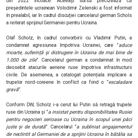
din 2022 încoace. Aceeași sursă precizează că
președintele ucrainean Volodimir Zelenski a fost informat
în prealabil, iar în cadrul discuției cancelarul german Schols
a reiterat sprijinul Germaniei pentru Ucraina.
Olaf Scholz, în cadrul convorbirii cu Vladimir Putin, a
condamnat agresiunea împotriva Ucrainei, care ”
aduce
moarte, suferință și distrugere în Ucraina de mai bine de
1.000 de zile
”. Cancelarul german a condamnat în mod
deosebit atacurile aeriene ruse împotriva infrastructurii
civile. De asemenea, a catalogat potențiala implicare a
trupelor nord-coreene în conflict ca fiind o ”
escaladare
gravă
”.
Conform DW, Scholz i-a cerut lui Putin să retragă trupele
ruse din Ucraina și ”
a insistat pentru disponibilitatea Rusiei
pentru negocieri serioase cu Ucraina în scopul unei păci
juste și de durată
”. Cancelarul ”
a subliniat angajamentul
de neclintit al Germaniei de a sprijini Ucraina în bătălia sa