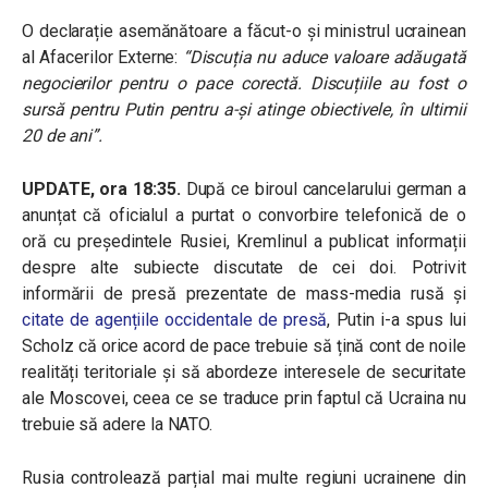
O declarație asemănătoare a făcut-o și ministrul ucrainean
al Afacerilor Externe:
“
Discuția nu aduce valoare adăugată
negocierilor pentru o pace corectă. Discuțiile au fost o
sursă pentru Putin pentru a-și atinge obiectivele, în ultimii
20 de ani”.
UPDATE, ora 18:35.
După ce biroul cancelarului german a
anunțat că oficialul a purtat o convorbire telefonică de o
oră cu președintele Rusiei, Kremlinul a publicat informații
despre alte subiecte discutate de cei doi. Potrivit
informării de presă prezentate de mass-media rusă și
citate de agențiile occidentale de presă
, Putin i-a spus lui
Scholz că orice acord de pace trebuie să țină cont de noile
realități teritoriale și să abordeze interesele de securitate
ale Moscovei, ceea ce se traduce prin faptul că Ucraina nu
trebuie să adere la NATO.
Rusia controlează parțial mai multe regiuni ucrainene din