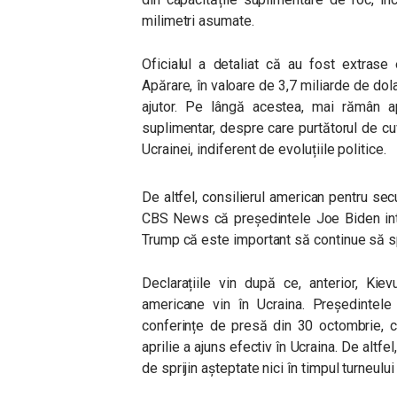
milimetri asumate.
Oficialul a detaliat că au fost extrase
Apărare, în valoare de 3,7 miliarde de dola
ajutor. Pe lângă acestea, mai rămân ap
suplimentar, despre care purtătorul de c
Ucrainei, indiferent de evoluțiile politice.
De altfel, consilierul american pentru secu
CBS News că președintele Joe Biden inte
Trump că este important să continue să sp
Declarațiile vin după ce, anterior, Kie
americane vin în Ucraina. Președintele 
conferințe de presă din 30 octombrie, c
aprilie a ajuns efectiv în Ucraina. De altfel
de sprijin așteptate nici în timpul turneulu