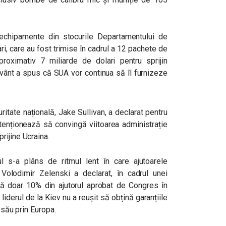
 echipamente din stocurile Departamentului de
ri, care au fost trimise în cadrul a 12 pachete de
roximativ 7 miliarde de dolari pentru sprijin
uvânt a spus că SUA vor continua să îl furnizeze
ritate națională, Jake Sullivan, a declarat pentru
nționează să convingă viitoarea administrație
rijine Ucraina.
vul s-a plâns de ritmul lent în care ajutoarele
Volodimir Zelenski a declarat, în cadrul unei
ă doar 10% din ajutorul aprobat de Congres în
, liderul de la Kiev nu a reușit să obțină garanțiile
i său prin Europa.