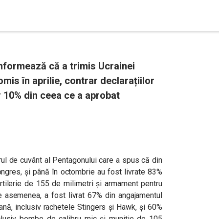
nformează că a trimis Ucrainei
omis în aprilie, contrar declarațiilor
r 10% din ceea ce a aprobat
rul de cuvânt al Pentagonului care a spus că din
Congres, și până în octombrie au fost livrate 83%
rtilerie de 155 de milimetri și armament pentru
asemenea, a fost livrat 67% din angajamentul
ană, inclusiv rachetele Stingers și Hawk, și 60%
nclusiv bombe de calibru mic și muniție de 105