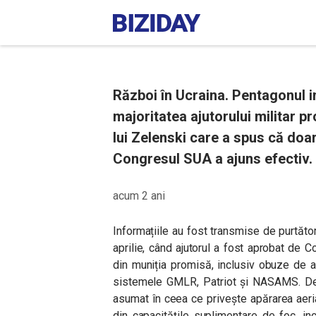
Război în Ucraina. Pentagonul i
majoritatea ajutorului militar pr
lui Zelenski care a spus că doa
Congresul SUA a ajuns efectiv.
acum 2 ani
Informațiile au fost transmise de purtăto
aprilie, când ajutorul a fost aprobat de 
din muniția promisă, inclusiv obuze de a
sistemele GMLR, Patriot și NASAMS. De 
asumat în ceea ce privește apărarea aeri
din capacitățile suplimentare de foc, i