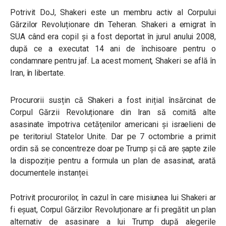
Potrivit DoJ, Shakeri este un membru activ al Corpului
Gărzilor Revoluționare din Teheran. Shakeri a emigrat în
SUA când era copil și a fost deportat în jurul anului 2008,
după ce a executat 14 ani de închisoare pentru o
condamnare pentru jaf. La acest moment, Shakeri se află în
Iran, în libertate.
Procurorii susțin că Shakeri a fost inițial însărcinat de
Corpul Gărzii Revoluționare din Iran să comită alte
asasinate împotriva cetățenilor americani și israelieni de
pe teritoriul Statelor Unite. Dar pe 7 octombrie a primit
ordin să se concentreze doar pe Trump și că are șapte zile
la dispoziție pentru a formula un plan de asasinat, arată
documentele instanței.
Potrivit procurorilor, în cazul în care misiunea lui Shakeri ar
fi eșuat, Corpul Gărzilor Revoluționare ar fi pregătit un plan
alternativ de asasinare a lui Trump după alegerile