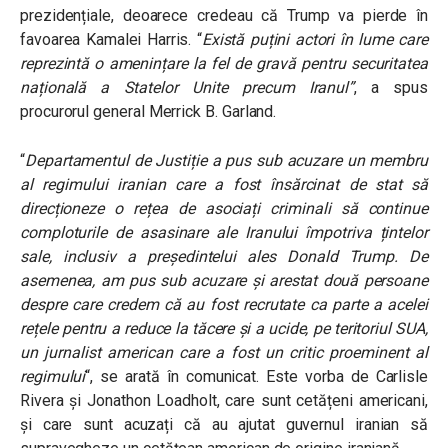
prezidențiale, deoarece credeau că Trump va pierde în
favoarea Kamalei Harris. “
Există puțini actori în lume care
reprezintă o amenințare la fel de gravă pentru securitatea
națională a Statelor Unite precum Iranul”
, a spus
procurorul general Merrick B. Garland.
“
Departamentul de Justiție a pus sub acuzare un membru
al regimului iranian care a fost însărcinat de stat să
direcționeze o rețea de asociați criminali să continue
comploturile de asasinare ale Iranului împotriva țintelor
sale, inclusiv a președintelui ales Donald Trump. De
asemenea, am pus sub acuzare și arestat două persoane
despre care credem că au fost recrutate ca parte a acelei
rețele pentru a reduce la tăcere și a ucide, pe teritoriul SUA,
un jurnalist american care a fost un critic proeminent al
regimului
“, se arată în comunicat. Este vorba de Carlisle
Rivera și Jonathon Loadholt, care sunt cetățeni americani,
și care sunt acuzați că au ajutat guvernul iranian să