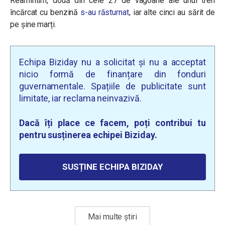
Reamintim, două din cele 27 de vagoane ale unui tren
încărcat cu benzină
s-au răsturnat
, iar alte cinci au sărit de
pe șine marți.
Echipa Biziday nu a solicitat și nu a acceptat
nicio formă de finanțare din fonduri
guvernamentale. Spațiile de publicitate sunt
limitate, iar reclama neinvazivă.
Dacă îți place ce facem, poți contribui tu
pentru susținerea echipei Biziday.
SUSȚINE ECHIPA BIZIDAY
Mai multe știri