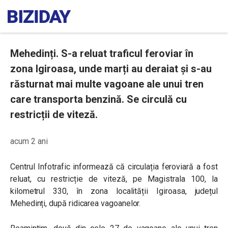
Mehedinți. S-a reluat traficul feroviar în
zona Igiroasa, unde marți au deraiat şi s-au
răsturnat mai multe vagoane ale unui tren
care transporta benzină. Se circulă cu
restricții de viteză.
acum 2 ani
Centrul Infotrafic informează că circulația feroviară a fost
reluat, cu restricție de viteză, pe Magistrala 100, la
kilometrul 330, în zona localității Igiroasa, județul
Mehedinți, după ridicarea vagoanelor.