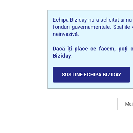
Echipa Biziday nu a solicitat și n
fonduri guvernamentale. Spațiile d
neinvazivă.
Dacă îți place ce facem, poți c
Biziday.
SUSȚINE ECHIPA BIZIDAY
Mai 