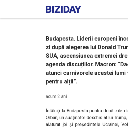
Budapesta. Liderii europeni înc
zi după alegerea lui Donald Tru
SUA, ascensiunea extremei drept
agenda discuțiilor. Macron: “
atunci carnivorele acestei lumi 
pentru alții”.
acum 2 ani
Întâlniți la Budapesta pentru două zile d
Orbán, un susținător deschis al lui Trump, 
alăturat joi și președintele Ucrainei, V