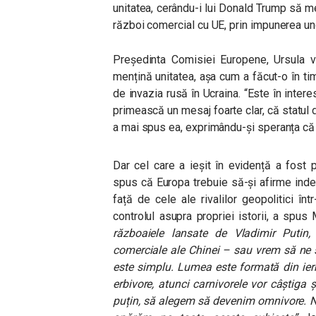
unitatea, cerându-i lui Donald Trump să me
război comercial cu UE, prin impunerea uno
Președinta Comisiei Europene, Ursula v
mențină unitatea, așa cum a făcut-o în ti
de invazia rusă în Ucraina. “Este în interes
primească un mesaj foarte clar, că statul 
a mai spus ea, exprimându-și speranța că S
Dar cel care a ieșit în evidență a fost
spus că Europa trebuie să-și afirme ind
față de cele ale rivalilor geopolitici î
controlul asupra propriei istorii, a spus
războaiele lansate de Vladimir Putin, 
comerciale ale Chinei – sau vrem să ne s
este simplu. Lumea este formată din ie
erbivore, atunci carnivorele vor câștiga
puțin, să alegem să devenim omnivore. Nu