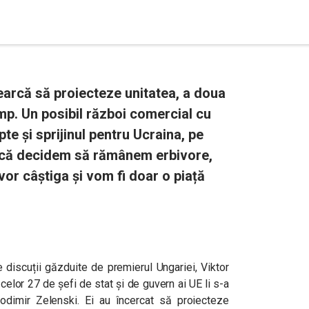
earcă să proiecteze unitatea, a doua
mp. Un posibil război comercial cu
e și sprijinul pentru Ucraina, pe
Dacă decidem să rămânem erbivore,
vor câștiga și vom fi doar o piață
e discuții găzduite de premierul Ungariei, Viktor
celor 27 de șefi de stat și de guvern ai UE li s-a
olodimir Zelenski. Ei au încercat să proiecteze