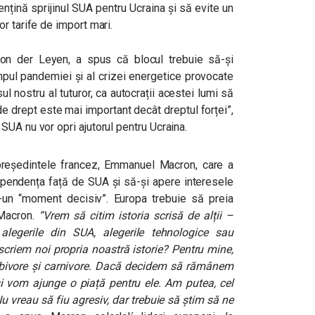
nțină sprijinul SUA pentru Ucraina și să evite un
r tarife de import mari.
on der Leyen, a spus că blocul trebuie să-și
mpul pandemiei și al crizei energetice provocate
ul nostru al tuturor, ca autocrații acestei lumi să
de drept este mai important decât dreptul forței”,
UA nu vor opri ajutorul pentru Ucraina.
 președintele francez, Emmanuel Macron, care a
ependența față de SUA și să-și apere interesele
ntr-un “moment decisiv”. Europa trebuie să preia
 Macron.
“Vrem să citim istoria scrisă de alții –
alegerile din SUA, alegerile tehnologice sau
criem noi propria noastră istorie? Pentru mine,
rbivore și carnivore. Dacă decidem să rămânem
 și vom ajunge o piață pentru ele. Am putea, cel
 vreau să fiu agresiv, dar trebuie să știm să ne