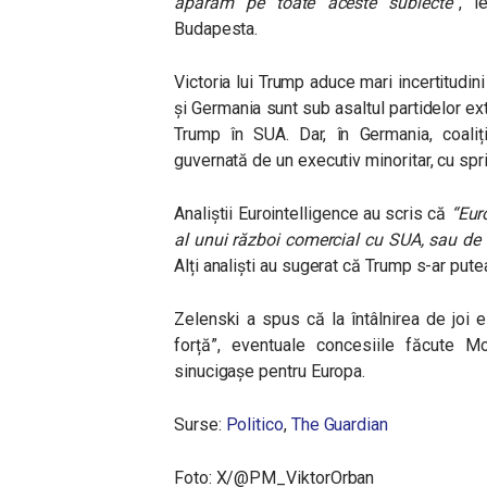
apărăm pe toate aceste subiecte”
, l
Budapesta.
Victoria lui Trump aduce mari incertitudin
și Germania sunt sub asaltul partidelor extr
Trump în SUA. Dar, în Germania, coaliț
guvernată de un executiv minoritar, cu spri
Analiștii Eurointelligence au scris că
“Eur
al unui război comercial cu SUA, sau de 
Alți analiști au sugerat că Trump s-ar put
Zelenski a spus că la întâlnirea de joi 
forță”, eventuale concesiile făcute Mo
sinucigașe pentru Europa.
Surse:
Politico
,
The Guardian
Foto: X/@PM_ViktorOrban