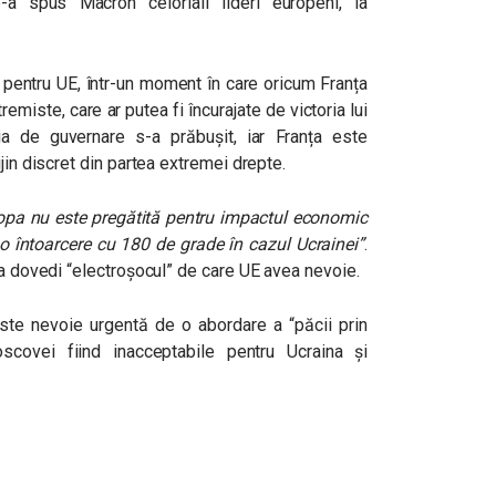
e-a spus Macron celorlalí lideri europeni, la
i pentru UE, într-un moment în care oricum Franța
emiste, care ar putea fi încurajate de victoria lui
ia de guvernare s-a prăbușit, iar Franța este
jin discret din partea extremei drepte.
opa nu este pregătită pentru impactul economic
o întoarcere cu 180 de grade în cazul Ucrainei”
.
ea dovedi “electroșocul” de care UE avea nevoie.
este nevoie urgentă de o abordare a “păcii prin
scovei fiind inacceptabile pentru Ucraina și