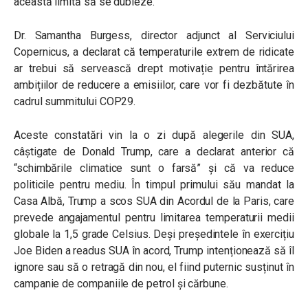
această limită să se dubleze.
Dr. Samantha Burgess, director adjunct al Serviciului
Copernicus, a declarat că temperaturile extrem de ridicate
ar trebui să servească drept motivație pentru întărirea
ambițiilor de reducere a emisiilor, care vor fi dezbătute în
cadrul summitului COP29.
Aceste constatări vin la o zi după alegerile din SUA,
câștigate de Donald Trump, care a declarat anterior că
“schimbările climatice sunt o farsă” și că va reduce
politicile pentru mediu. În timpul primului său mandat la
Casa Albă, Trump a scos SUA din Acordul de la Paris, care
prevede angajamentul pentru limitarea temperaturii medii
globale la 1,5 grade Celsius. Deși președintele în exercițiu
Joe Biden a readus SUA în acord, Trump intenționează să îl
ignore sau să o retragă din nou, el fiind puternic susținut în
campanie de companiile de petrol și cărbune.