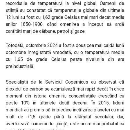
recordurile de temperatură la nivel global. Oamenii de
știință au constatat că temperaturile globale din ultimele
12 luni au fost cu 1,62 grade Celsius mai mari decât media
anilor 1850-1900, când omenirea a început să ardă
cantități mari de cărbune, petrol și gaze.
Totodată, octombrie 2024 a fost a doua cea mai caldă lună
octombrie înregistrată vreodată, cu o temperatură medie
cu 1,65 de grade Celsius peste nivelurile din era
preindustrială.
Specialiștii de la Serviciul Copernicus au observat că
dioxidul de carbon se acumulează mai rapid decât în orice
moment din istoria omenirii, concentrațiile crescând cu
peste 10% în ultimele două decenii. În 2015, liderii
mondiali au promis să împiedice încălzirea planetei cu mai
mult de +1,5 grade până la sfârșitul secolului, dar,
avertizează oamenii de știință, este acum mai probabil ca