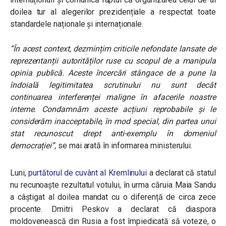
doilea tur al alegerilor prezidențiale a respectat toate
standardele naționale și internaționale.
“În acest context, dezmințim criticile nefondate lansate de
reprezentanții autorităților ruse cu scopul de a manipula
opinia publică. Aceste încercări stângace de a pune la
îndoială legitimitatea scrutinului nu sunt decât
continuarea interferenței maligne în afacerile noastre
interne. Condamnăm aceste acțiuni reprobabile și le
considerăm inacceptabile, în mod special, din partea unui
stat recunoscut drept anti-exemplu în domeniul
democrației”
,
se mai arată în informarea ministerului.
Luni,
purtătorul de cuvânt al Kremlinului
a declarat că statul
nu recunoaște rezultatul votului, în urma căruia Maia Sandu
a câștigat al doilea mandat cu o diferență de circa zece
procente. Dmitri Peskov a declarat că diaspora
moldovenească din Rusia a fost împiedicată să voteze, o