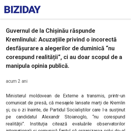
Guvernul de la Chișinău răspunde
Kremlinului: Acuzațiile privind o incorectă
desfășurare a alegerilor de duminică “nu
corespund realității”, ci au doar scopul de a
manipula opinia publică.
acum 2 ani
Ministerul moldovean de Externe a transmis, printr-un
comunicat de presă, că mesajele lansate marți de Kremlin
și, cu o zi înainte, de Partidul Socialiștilor care l-a susținut
pe candidatul Alexandr Stoianoglo, “nu corespund
realității”. Instituția citează evaluările observatorilor
internaționali și comunică faptul că organizarea celui de-al