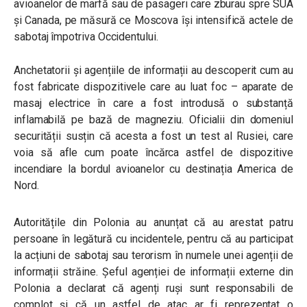
avioanelor de marfă sau de pasageri care zburau spre SUA
și Canada, pe măsură ce Moscova își intensifică actele de
sabotaj împotriva Occidentului.
Anchetatorii și agențiile de informații au descoperit cum au
fost fabricate dispozitivele care au luat foc – aparate de
masaj electrice în care a fost introdusă o substanță
inflamabilă pe bază de magneziu. Oficialii din domeniul
securității susțin că acesta a fost un test al Rusiei, care
voia să afle cum poate încărca astfel de dispozitive
incendiare la bordul avioanelor cu destinația America de
Nord.
Autoritățile din Polonia au anunțat că au arestat patru
persoane în legătură cu incidentele, pentru că au participat
la acțiuni de sabotaj sau terorism în numele unei agenții de
informații străine. Șeful agenției de informații externe din
Polonia a declarat că agenți ruși sunt responsabili de
complot și că un astfel de atac ar fi reprezentat o