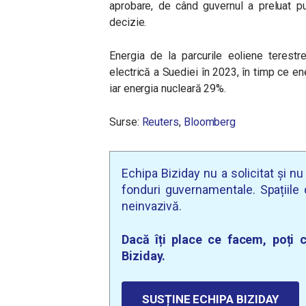
aprobare, de când guvernul a preluat pu
decizie.
Energia de la parcurile eoliene terest
electrică a Suediei în 2023, în timp ce e
iar energia nucleară 29%.
Surse:
Reuters
,
Bloomberg
Echipa Biziday nu a solicitat și n
fonduri guvernamentale. Spațiile d
neinvazivă.
Dacă îți place ce facem, poți c
Biziday.
SUSȚINE ECHIPA BIZIDAY