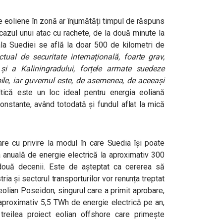
ile eoliene în zonă ar înjumătăți timpul de răspuns
 cazul unui atac cu rachete, de la două minute la
tala Suediei se află la doar 500 de kilometri de
ctual de securitate internațională, foarte grav,
și a Kaliningradului, forțele armate suedeze
ile, iar guvernul este, de asemenea, de aceeași
ică este un loc ideal pentru energia eoliană
constante, având totodată și fundul aflat la mică
re cu privire la modul în care Suedia își poate
ia anuală de energie electrică la aproximativ 300
două decenii. Este de așteptat ca cererea să
ia și sectorul transporturilor vor renunța treptat
l eolian Poseidon, singurul care a primit aprobare,
aproximativ 5,5 TWh de energie electrică pe an,
treilea proiect eolian offshore care primește