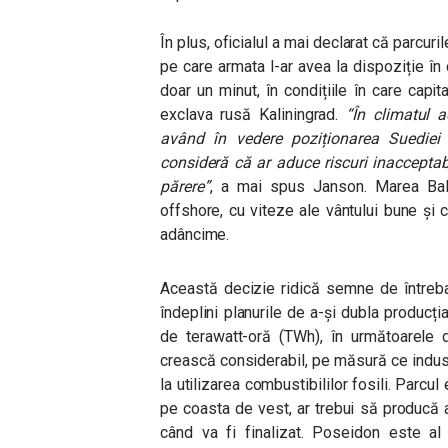
În plus, oficialul a mai declarat că parcur
pe care armata l-ar avea la dispoziție în
doar un minut, în condițiile în care capi
exclava rusă Kaliningrad.
“În climatul a
având în vedere poziționarea Suediei 
consideră că ar aduce riscuri inacceptab
părere”
, a mai spus Janson. Marea Balt
offshore, cu viteze ale vântului bune și 
adâncime.
Această decizie ridică semne de întreba
îndeplini planurile de a-și dubla producț
de terawatt-oră (TWh), în următoarele 
crească considerabil, pe măsură ce industr
la utilizarea combustibililor fosili. Parcu
pe coasta de vest, ar trebui să producă 
când va fi finalizat. Poseidon este al 