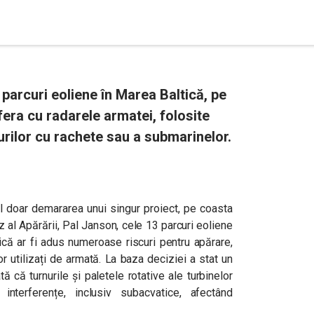
parcuri eoliene în Marea Baltică, pe
fera cu radarele armatei, folosite
urilor cu rachete sau a submarinelor.
l doar demararea unui singur proiect, pe coasta
z al Apărării, Pal Janson, cele 13 parcuri eoliene
tică ar fi adus numeroase riscuri pentru apărare,
r utilizați de armată. La baza deciziei a stat un
ă că turnurile și paletele rotative ale turbinelor
nterferențe, inclusiv subacvatice, afectând