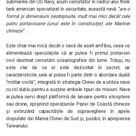
submarine din US Navy, acum cercetător în cadrul unui think
tank american specializat în securitate, această navă
“are o
formă și dimensiuni neobișnuite, mult mai mici decât cele
patru portavioane (unul este în construcție) ale Marinei
chineze”
.
Este chiar mai mică decât o navă de asalt amfibiu, ceea ce
alimentează speculațiile că ar putea fi primul portavion
civil destinat cercetării oceanografice din lume. Totuși, nu
este clar de ce el este dezvoltat în secret, iar
caracteristicile sale ar putea fi parte dintr-o abordare duală
“militar-civilă”, integrată în strategia Chinei de a utiliza nave
cu rol dublu pentru a susține ambele tipuri de misiuni. Nava
ar putea servi drept platformă de lansare pentru elicoptere
sau drone, sprijinind operațiunile Pazei de Coastă chineze
și extinzând capacitățile de supraveghere în apele
disputate din Marea Chinei de Sud și, posibil, în apropierea
Taiwanului.