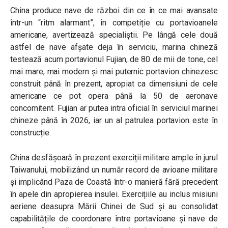
China produce nave de război din ce în ce mai avansate
într-un “ritm alarmant”, în competiție cu portavioanele
americane, avertizează specialiștii. Pe lângă cele două
astfel de nave afșate deja în serviciu, marina chineză
testează acum portavionul Fujian, de 80 de mii de tone, cel
mai mare, mai modern și mai puternic portavion chinezesc
construit până în prezent, apropiat ca dimensiuni de cele
americane ce pot opera până la 50 de aeronave
concomitent. Fujian ar putea intra oficial în serviciul marinei
chineze până în 2026, iar un al patrulea portavion este în
construcție.
China desfășoară în prezent exerciții militare ample în jurul
Taiwanului, mobilizând un număr record de avioane militare
și implicând Paza de Coastă într-o manieră fără precedent
în apele din apropierea insulei. Exercițiile au inclus misiuni
aeriene deasupra Mării Chinei de Sud și au consolidat
capabilitățile de coordonare între portavioane și nave de