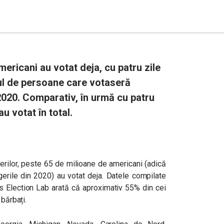
ericani au votat deja, cu patru zile
rul de persoane care votaseră
n 2020. Comparativ, în urmă cu patru
u votat în total.
gerilor, peste 65 de milioane de americani (adică
gerile din 2020) au votat deja. Datele compilate
a’s Election Lab arată că aproximativ 55% din cei
 bărbați.