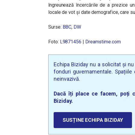
îngreunează încercările de a prezice un
locale de vot și date demografice, care su
Surse:
BBC
,
DW
Foto:
L9871456
|
Dreamstime.com
Echipa Biziday nu a solicitat și n
fonduri guvernamentale. Spațiile d
neinvazivă.
Dacă îți place ce facem, poți c
Biziday.
SUSȚINE ECHIPA BIZIDAY