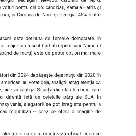
eorgia, Michigan, Nevada, Carolina de Nord,
voturi pentru cei doi candidați, Kamala Harris și
cum, în Carolina de Nord și Georgia, 45% dintre
 acum este deținută de femeile democrate, în
noi, majoritatea sunt bărbați republicani. Numărul
ncepând de marți) este de peste opt ori mai mare
ători din 2024 depășește deja marja din 2020 în
mericani au votat deja, analiștii atrag atenția că
cine va câștiga. Situația din statele cheie, care
ai diferită față de celelalte părți ale SUA. În
nsylvania, alegătorii se pot înregistra pentru a
 sau republican – ceea ce oferă o imagine de
 alegătorii nu se înregistrează oficial, ceea ce