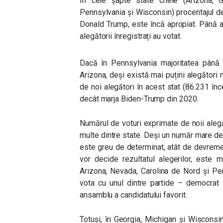
În cele șapte state cheie (Arizona, G
Pennsylvania și Wisconsin) procentajul de 
Donald Trump, este încă apropiat. Până a
alegătorii înregistrați au votat.
Dacă în Pennsylvania majoritatea până
Arizona, deși există mai puțini alegători 
de noi alegători în acest stat (86.231 î
decât marja Biden-Trump din 2020.
Numărul de voturi exprimate de noii aleg
multe dintre state. Deși un număr mare de a
este greu de determinat, atât de devreme, 
vor decide rezultatul alegerilor, este m
Arizona, Nevada, Carolina de Nord și Pen
vota cu unul dintre partide – democrat
ansamblu a candidatului favorit.
Totuși, în Georgia, Michigan și Wisconsin