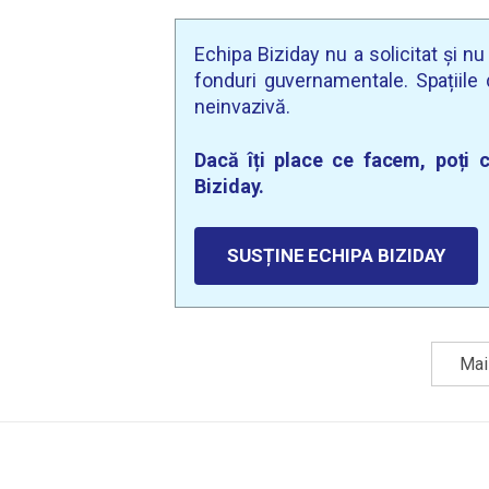
Echipa Biziday nu a solicitat și n
fonduri guvernamentale. Spațiile d
neinvazivă.
Dacă îți place ce facem, poți c
Biziday.
SUSȚINE ECHIPA BIZIDAY
Mai 