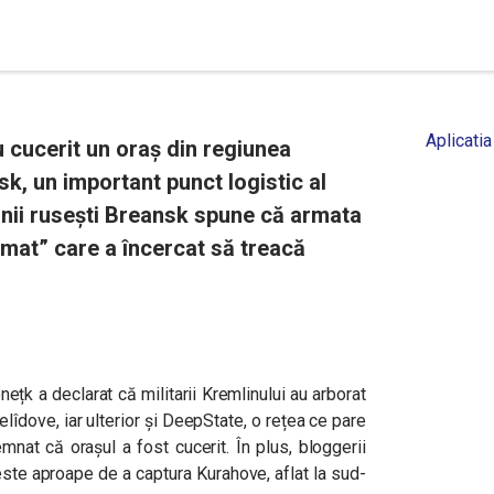
Aplicatia
u cucerit un oraș din regiunea
k, un important punct logistic al
unii rusești Breansk spune că armata
rmat” care a încercat să treacă
ețk a declarat că militarii Kremlinului au arborat
elîdove, iar ulterior și DeepState, o rețea ce pare
nat că orașul a fost cucerit. În plus, bloggerii
este aproape de a captura Kurahove, aflat la sud-