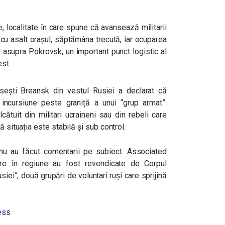
, localitate în care spune că avansează militarii
 cu asalt orașul, săptămâna trecută, iar ocuparea
 asupra Pokrovsk, un important punct logistic al
est.
usești Breansk din vestul Rusiei a declarat că
ncursiune peste graniță a unui “grup armat”.
cătuit din militari ucraineni sau din rebeli care
ă situația este stabilă și sub control.
ev nu au făcut comentarii pe subiect. Associated
are în regiune au fost revendicate de Corpul
siei”, două grupări de voluntari ruși care sprijină
ess