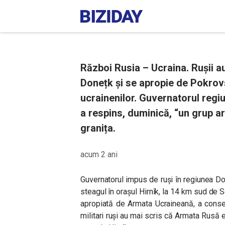
Război Rusia – Ucraina. Rușii a
Donețk și se apropie de Pokrovs
ucrainenilor. Guvernatorul regi
a respins, duminică, “un grup a
granița.
acum 2 ani
Guvernatorul impus de ruși în regiunea Don
steagul în orașul Hirnîk, la 14 km sud de S
apropiată de Armata Ucraineană, a consem
militari ruși au mai scris că Armata Rusă 