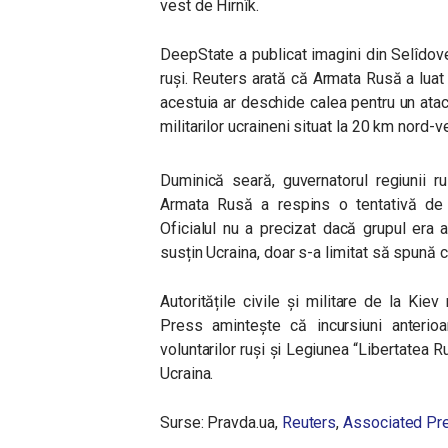
vest de Hirnîk.
DeepState a publicat imagini din Selîdove
ruși. Reuters arată că Armata Rusă a luat
acestuia ar deschide calea pentru un atac
militarilor ucraineni situat la 20 km nord-v
Duminică seară, guvernatorul regiunii r
Armata Rusă a respins o tentativă de i
Oficialul nu a precizat dacă grupul era al
susțin Ucraina, doar s-a limitat să spună c
Autoritățile civile și militare de la Ki
Press amintește că incursiuni anterio
voluntarilor ruși și Legiunea “Libertatea Ru
Ucraina.
Surse: Pravda.ua,
Reuters
,
Associated Pr