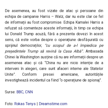
De asemenea, au fost vizate de atac și persoane din
echipa de campanie Harris – Walz, dar nu este clar ce fel
de informații au fost compromise. Echipa Kamalei Harris a
refuzat să comenteze aceste informații, în timp ce echipa
lui Donald Trump acuză, fără a prezenta dovezi în acest
sens, că este vorba despre o operațiune desfășurată cu
sprijinul democraților,
“cu scopul de a-l împiedica pe
președintele Trump să revină la Casa Albă”.
A
mbasada
Chinei la Washington susține că nu are informații despre un
asemenea atac și că “China nu are nicio intenție de a
interveni în alegeri, care sunt afaceri interne ale Statelor
Unite”. Conform presei americane, autoritățile
investighează incidentul ca fiind “o operațiune de spionaj”.
Surse:
BBC,
CNN
Foto:
Rokas Tenys
|
Dreamstime.com