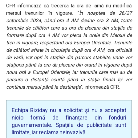
CFR informează că
trecerea la ora de iarnă nu modifică
mersul trenurilor în vigoare. ”
În noaptea de 26/27
octombrie 2024, când ora 4 AM devine ora 3 AM, toate
trenurile de călători care au ora de plecare din staţiile de
formare după ora 4 AM vor pleca la orele din Mersul de
tren în vigoare, respectând ora Europei Orientale. Trenurile
de călători aflate în circulaţie după ora 4 AM, ora oficială
de vară, vor opri în staţiile din parcurs stabilite, unde vor
staţiona până la ora de plecare din orarul în vigoare după
noua oră a Europei Orientale, iar trenurile care mai au de
parcurs o distanţă scurtă până la staţia finală îşi vor
continua mersul până la destinație
”, informează CFR.
Echipa Biziday nu a solicitat și nu a acceptat
nicio formă de finanțare din fonduri
guvernamentale. Spațiile de publicitate sunt
limitate, iar reclama neinvazivă.