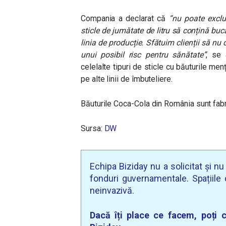
Compania a declarat că
“nu poate exclu
sticle de jumătate de litru să conțină buc
linia de producție. Sfătuim clienții să n
unui posibil risc pentru sănătate”
, se 
celelalte tipuri de sticle cu băuturile me
pe alte linii de îmbuteliere.
Băuturile Coca-Cola din România sunt fabr
Sursa:
DW
Echipa Biziday nu a solicitat și n
fonduri guvernamentale. Spațiile d
neinvazivă.
Dacă îți place ce facem, poți c