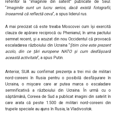
referitor la “imaginile din satelit” publicate de Seul.
“
Imaginile sunt un lucru serios, dacă există fotografii,
înseamnă că reflectă ceva
“, a spus liderul rus.
A mai precizat că este treaba Moscovei cum își exercită
clauza de apărare reciprocă cu Phenianul, în urma pactului
semnat recent, și a acuzat din nou Occidentul că provoacă
escaladarea războiului din Ucraina “
Știm cine este prezent
acolo, din ce țări europene NATO și cum desfășoară
această activitate
“, a spus Putin.
Anterior, SUA au confirmat prezența a trei mii de militari
nord-coreeni în Rusia pentru o posibilă desfășurare în
Ucraina, o mișcare care ar putea marca o escaladare
semnificativă a războiului din Ucraina. În urmă cu o
săptămână, Coreea de Sud a publicat imagini din satelit în
care arata că peste 1.500 de militari nord-coreeni din
trupele speciale au ajuns în Rusia, la Vladivostok.