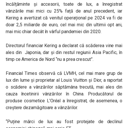
încălțăminte și accesorii, toate de lux, a înregistrat
vânzările mai mici cu 25% față de anul precedent, iar
Kering a avertizat că venitul operațional pe 2024 va fi de
doar 2,5 miliarde de euro, cel mai mic din ultimii opt ani,
mai mic chiar decât în vârful pandemiei din 2020.
Directorul financiar Kering a declarat că scăderea vine mai
ales din Japonia, dar și din restul regiunii Asia Pacific, în
timp ce America de Nord “nu a prea crescut”.
Financial Times observă că LVMH, cel mai mare grup de
lux din lume și proprietar al Louis Vuitton și Dior, a raportat
o scădere a vânzărilor săptămâna trecută, mai ales din
cauza încetinirii vânzărilor în China. Producătorul de
produse cosmetice L’Oréal a înregistrat, de asemenea, o
creștere dezamăgitoare a vânzărilor.
“Puține mărci de lux au fost protejate de declinul