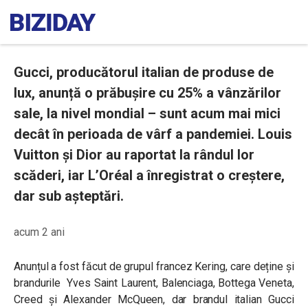
Gucci, producătorul italian de produse de
lux, anunță o prăbușire cu 25% a vânzărilor
sale, la nivel mondial – sunt acum mai mici
decât în perioada de vârf a pandemiei. Louis
Vuitton și Dior au raportat la rândul lor
scăderi, iar L’Oréal a înregistrat o creștere,
dar sub așteptări.
acum 2 ani
Anunțul a fost făcut de grupul francez Kering, care deține și
brandurile
Yves Saint Laurent
,
Balenciaga
,
Bottega Veneta
,
Creed și
Alexander McQueen, dar brandul italian Gucci