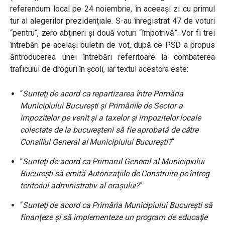
referendum local pe 24 noiembrie, în aceeași zi cu primul
tur al alegerilor prezidențiale. S-au înregistrat 47 de voturi
“pentru”, zero abțineri și două voturi “împotrivă”. Vor fi trei
întrebări pe același buletin de vot, după ce PSD a propus
ăntroducerea unei întrebări referitoare la combaterea
traficului de droguri în şcoli, iar textul acestora este:
“
Sunteţi de acord ca repartizarea între Primăria
Municipiului Bucureşti şi Primăriile de Sector a
impozitelor pe venit şi a taxelor şi impozitelor locale
colectate de la bucureşteni să fie aprobată de către
Consiliul General al Municipiului Bucureşti?
“
“
Sunteţi de acord ca Primarul General al Municipiului
Bucureşti să emită Autorizaţiile de Construire pe întreg
teritoriul administrativ al oraşului?
”
“
Sunteţi de acord ca Primăria Municipiului Bucureşti să
finanţeze şi să implementeze un program de educaţie