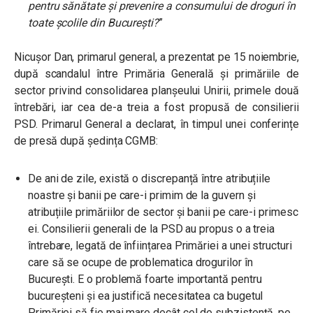
pentru sănătate şi prevenire a consumului de droguri în
toate şcolile din Bucureşti?
”
Nicușor Dan, primarul general, a prezentat pe 15 noiembrie,
după scandalul între Primăria Generală și primăriile de
sector privind consolidarea planșeului Unirii, primele două
întrebări, iar cea de-a treia a fost propusă de consilierii
PSD. Primarul General a declarat, în timpul unei conferințe
de presă după ședința CGMB:
De ani de zile, există o discrepanță între atribuțiile
noastre și banii pe care-i primim de la guvern și
atribuțiile primăriilor de sector și banii pe care-i primesc
ei. Consilierii generali de la PSD au propus o a treia
întrebare, legată de înființarea Primăriei a unei structuri
care să se ocupe de problematica drogurilor în
București. E o problemă foarte importantă pentru
bucureșteni și ea justifică necesitatea ca bugetul
Primăriei să fie mai mare decât cel de subzistență, pe