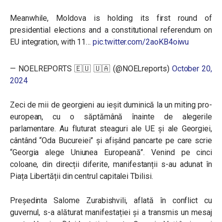
Meanwhile, Moldova is holding its first round of
presidential elections and a constitutional referendum on
EU integration, with 11…
pic.twitter.com/2aoKB4oiwu
— NOELREPORTS 🇪🇺 🇺🇦 (@NOELreports)
October 20,
2024
Zeci de mii de georgieni au ieșit duminică la un miting pro-
european, cu o săptămână înainte de alegerile
parlamentare. Au fluturat steaguri ale UE și ale Georgiei,
cântând “Oda Bucureiei” și afișând pancarte pe care scrie
“Georgia alege Uniunea Europeană”. Venind pe cinci
coloane, din direcții diferite, manifestanții s-au adunat în
Piața Libertății din centrul capitalei Tbilisi.
Președinta Salome Zurabishvili, aflată în conflict cu
guvernul, s-a alăturat manifestației și a transmis un mesaj