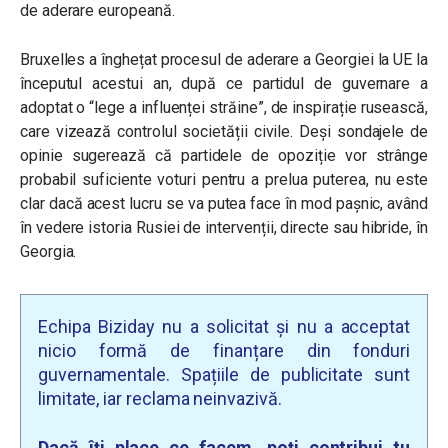
de aderare europeană.
Bruxelles a înghețat procesul de aderare a Georgiei la UE la
începutul acestui an, după ce partidul de guvernare a
adoptat o “lege a influenței străine”, de inspirație rusească,
care vizează controlul societății civile. Deși sondajele de
opinie sugerează că partidele de opoziție vor strânge
probabil suficiente voturi pentru a prelua puterea, nu este
clar dacă acest lucru se va putea face în mod pașnic, având
în vedere istoria Rusiei de intervenții, directe sau hibride, în
Georgia.
Echipa Biziday nu a solicitat și nu a acceptat
nicio formă de finanțare din fonduri
guvernamentale. Spațiile de publicitate sunt
limitate, iar reclama neinvazivă.
Dacă îți place ce facem, poți contribui tu