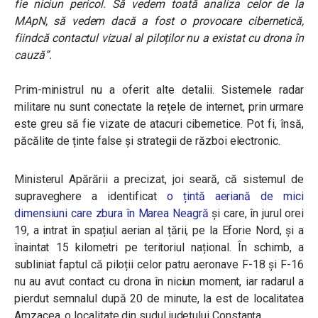
fie niciun pericol. Să vedem toată analiza celor de la
MApN, să vedem dacă a fost o provocare cibernetică,
fiindcă contactul vizual al piloților nu a existat cu drona în
cauză”
.
Prim-ministrul nu a oferit alte detalii. Sistemele radar
militare nu sunt conectate la rețele de internet, prin urmare
este greu să fie vizate de atacuri cibernetice. Pot fi, însă,
păcălite de ținte false și strategii de război electronic.
Ministerul Apărării a precizat, joi seară, că sistemul de
supraveghere a identificat
o țintă aeriană de mici
dimensiuni care zbura în Marea Neagră
și care, în jurul orei
19, a intrat în spațiul aerian al țării, pe la Eforie Nord, și a
înaintat 15 kilometri pe teritoriul național. În schimb, a
subliniat faptul că piloții celor patru aeronave F-18 și F-16
nu au avut contact cu drona în niciun moment, iar radarul a
pierdut semnalul după 20 de minute, la est de localitatea
Amzacea, o localitate din sudul județului Constanța.