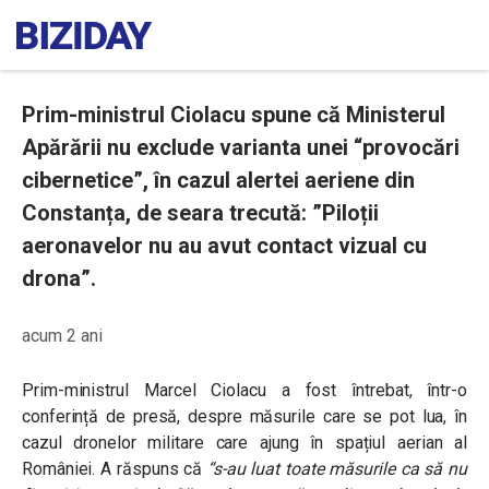
Prim-ministrul Ciolacu spune că Ministerul
Apărării nu exclude varianta unei “provocări
cibernetice”, în cazul alertei aeriene din
Constanța, de seara trecută: ”Piloții
aeronavelor nu au avut contact vizual cu
drona”.
acum 2 ani
Prim-ministrul Marcel Ciolacu a fost întrebat, într-o
conferință de presă, despre măsurile care se pot lua, în
cazul dronelor militare care ajung în spațiul aerian al
României. A răspuns că
“s-au luat toate măsurile ca să nu