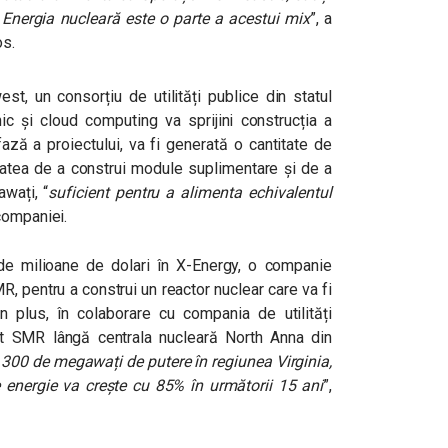
. Energia nucleară este o parte a acestui mix
”, a
os.
t, un consorțiu de utilități publice din statul
ic și cloud computing va sprijini construcția a
ază a proiectului, va fi generată o cantitate de
atea de a construi module suplimentare și de a
wați, “
suficient pentru a alimenta echivalentul
 companiei.
 milioane de dolari în
X-Energy, o companie
, pentru a construi un reactor nuclear care va fi
În plus, în colaborare cu compania de utilități
t SMR lângă centrala nucleară North Anna din
 300 de megawați de putere în regiunea Virginia,
energie va crește cu 85% în următorii 15 ani
”,