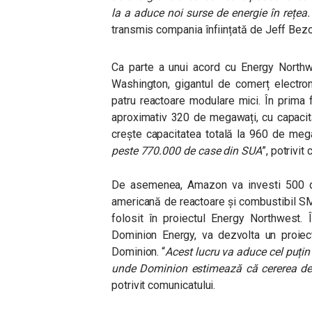
la a aduce noi surse de energie în rețea
transmis compania înființată de Jeff Bez
Ca parte a unui acord cu Energy Northwes
Washington, gigantul de comerț electron
patru reactoare modulare mici. În prima f
aproximativ 320 de megawați, cu capacit
crește capacitatea totală la 960 de mega
peste 770.000 de case din SUA
”, potrivit
De asemenea, Amazon va investi 500 de
americană de reactoare și combustibil SMR
folosit în proiectul Energy Northwest. 
Dominion Energy, va dezvolta un proiec
Dominion. “
Acest lucru va aduce cel puțin
unde Dominion estimează că cererea de 
potrivit comunicatului.