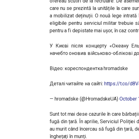
ofereau scutiri de la recrutare. De aseme
care nu se prezintă la unitățile la care su
a mobilizat deținuții. O nouă lege intrat
eligibile pentru serviciul militar trebuie s
pentru a fi depistate mai ușor, în caz contr
У Києві після концерту «Океану Ель
начебто оновив військово-облікові д
Відео: кореспондентка hromadske
Деталі читайте на сайті:
https://t.co/d
— hromadske (@HromadskeUA)
October 
Sunt tot mai dese cazurile în care bărbați
fugă din țară. În aprilie, Serviciul Poliție
au murit când încercau să fugă din țară, de
înghețați în munți.