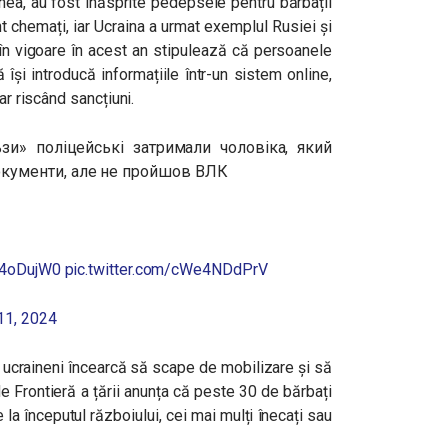
nea, au fost înăsprite pedepsele pentru bărbații
nt chemați, iar Ucraina a urmat exemplul Rusiei și
ă în vigoare în acest an stipulează că persoanele
ă își introducă informațiile într-un sistem online,
ar riscând sancțiuni.
зи» поліцейські затримали чоловіка, який
окументи, але не пройшов ВЛК
8V4oDujW0
pic.twitter.com/cWe4NDdPrV
11, 2024
i ucraineni încearcă să scape de mobilizare și să
i de Frontieră a țării anunța că peste 30 de bărbați
 la începutul războiului, cei mai mulți înecați sau