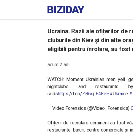
Ucraina. Razii ale ofițerilor de 
cluburile din Kiev și din alte or
eligibili pentru înrolare, au fost 
acum 2 ani
WATCH: Moment Ukrainian men yell ‘ge
nightclubs and restaurants b
raids
https://t.co/ZB6xpE48eP
#Ukraine
#
— Video Forensics (@Video_Forensics)
O
Ofițerii de recrutare ucraineni au fost v
restaurante, baruri, centre comerciale și î