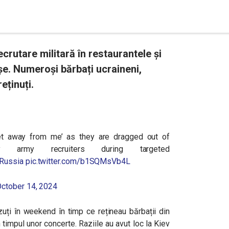
recrutare militară în restaurantele și
așe. Numeroși bărbați ucraineni,
reținuți.
t away from me’ as they are dragged out of
y army recruiters during targeted
Russia
pic.twitter.com/b1SQMsVb4L
ctober 14, 2024
ăzuți în weekend în timp ce rețineau bărbații din
n timpul unor concerte. Raziile au avut loc la Kiev