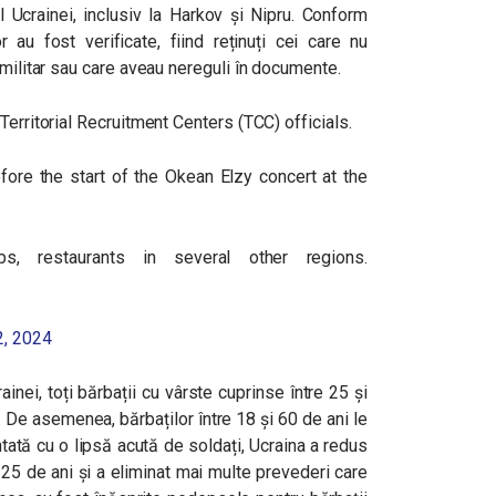
l Ucrainei, inclusiv la Harkov și Nipru. Conform
r au fost verificate, fiind reținuți cei care nu
 militar sau care aveau nereguli în documente.
Territorial Recruitment Centers (TCC) officials.
re the start of the Okean Elzy concert at the
s, restaurants in several other regions.
2, 2024
ainei, toți bărbații cu vârste cuprinse între 25 și
ți. De asemenea, bărbaților între 18 și 60 de ani le
tată cu o lipsă acută de soldați, Ucraina a redus
a 25 de ani și a eliminat mai multe prevederi care