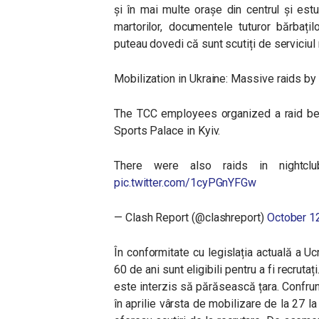
și în mai multe orașe din centrul și estu
martorilor, documentele tuturor bărbațilo
puteau dovedi că sunt scutiți de serviciul
Mobilization in Ukraine: Massive raids by 
The TCC employees organized a raid befo
Sports Palace in Kyiv.
There were also raids in nightclub
pic.twitter.com/1cyPGnYFGw
— Clash Report (@clashreport)
October 1
În conformitate cu legislația actuală a Ucr
60 de ani sunt eligibili pentru a fi recruta
este interzis să părăsească țara. Confrun
în aprilie vârsta de mobilizare de la 27 l