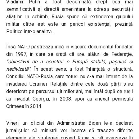
Vladimir Putin a fost desemnată drept cea mai
semnificativă și directă amenințare la adresa securității
aliaților. În schimb, Rusia spune că extinderea grupului
militar către est este un pericol existențial, prezintă
Politico într-o analiză.
Însă NATO păstrează încă în vigoare documentul fondator
din 1997, în care se arată că are, alături de Federație,
“obiectivul de a construi o Europă stabilă, pașnică și
nedivizată”
. În acest sens, a fost înființată o structură,
Consiliul NATO-Rusia, care totuși nu s-a mai întrunit de la
invadarea Ucrainei. Relațiile dintre cele două părți s-au
deteriorat pe parcursul ultimilor ani, mai întâi după ce rușii
au invadat Georgia, în 2008, apoi au anexat peninsula
Crimeea în 2014.
Vineri, un oficial din Administrația Biden le-a declarat
jurnaliștilor că miniștrii vor încerca să traseze diferite
elemente ale strategiei privind Rusia și să avanseze în