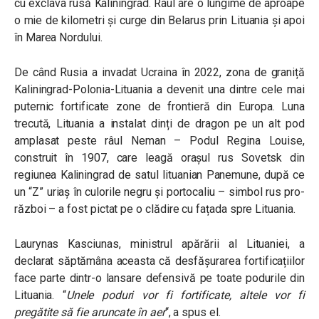
cu exclava rusă Kaliningrad. Râul are o lungime de aproape
o mie de kilometri și curge din Belarus prin Lituania și apoi
în Marea Nordului.
De când Rusia a invadat Ucraina în 2022, zona de graniță
Kaliningrad-Polonia-Lituania a devenit una dintre cele mai
puternic fortificate zone de frontieră din Europa. Luna
trecută, Lituania a instalat dinți de dragon pe un alt pod
amplasat peste râul Neman – Podul Regina Louise,
construit în 1907, care leagă orașul rus Sovetsk din
regiunea Kaliningrad de satul lituanian Panemune, după ce
un “Z” uriaș în culorile negru și portocaliu – simbol rus pro-
război – a fost pictat pe o clădire cu fațada spre Lituania.
Laurynas Kasciunas, ministrul apărării al Lituaniei, a
declarat săptămâna aceasta că desfășurarea fortificațiilor
face parte dintr-o lansare defensivă pe toate podurile din
Lituania. “
Unele poduri vor fi fortificate, altele vor fi
pregătite să fie aruncate în aer
“, a spus el.