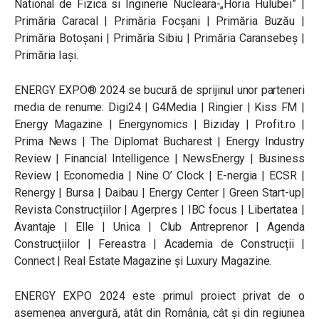
National de Fizica si Inginerie Nucleara-„Horia Hulubei” |
Primăria Caracal | Primăria Focșani | Primăria Buzău |
Primăria Botoșani | Primăria Sibiu | Primăria Caransebeș |
Primăria Iași.
ENERGY EXPO®️ 2024 se bucură de sprijinul unor parteneri
media de renume: Digi24 | G4Media | Ringier | Kiss FM |
Energy Magazine | Energynomics | Biziday | Profit.ro |
Prima News | The Diplomat Bucharest | Energy Industry
Review | Financial Intelligence | NewsEnergy | Business
Review | Economedia | Nine O’ Clock | E-nergia | ECSR |
Renergy | Bursa | Daibau | Energy Center | Green Start-up|
Revista Construcțiilor | Agerpres | IBC focus | Libertatea |
Avantaje | Elle | Unica | Club Antreprenor | Agenda
Construcțiilor | Fereastra | Academia de Construcții |
Connect | Real Estate Magazine și Luxury Magazine.
ENERGY EXPO 2024 este primul proiect privat de o
asemenea anvergură, atât din România, cât și din regiunea