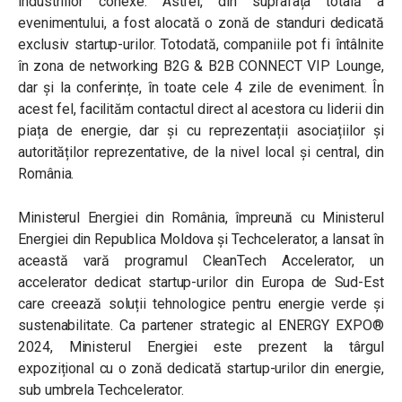
industriilor conexe. Astfel, din suprafața totală a
evenimentului, a fost alocată o zonă de standuri dedicată
exclusiv startup-urilor. Totodată, companiile pot fi întâlnite
în zona de networking B2G & B2B CONNECT VIP Lounge,
dar și la conferințe, în toate cele 4 zile de eveniment. În
acest fel, facilităm contactul direct al acestora cu liderii din
piața de energie, dar și cu reprezentații asociațiilor și
autorităților reprezentative, de la nivel local și central, din
România.
Ministerul Energiei din România, împreună cu Ministerul
Energiei din Republica Moldova și Techcelerator, a lansat în
această vară programul CleanTech Accelerator, un
accelerator dedicat startup-urilor din Europa de Sud-Est
care creează soluții tehnologice pentru energie verde și
sustenabilitate. Ca partener strategic al ENERGY EXPO®
2024, Ministerul Energiei este prezent la târgul
expozițional cu o zonă dedicată startup-urilor din energie,
sub umbrela Techcelerator.