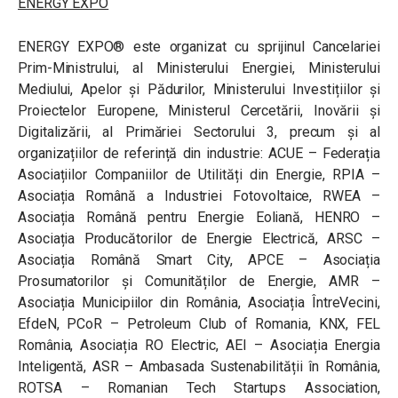
ENERGY EXPO
ENERGY EXPO®️ este organizat cu sprijinul Cancelariei
Prim-Ministrului, al Ministerului Energiei, Ministerului
Mediului, Apelor și Pădurilor, Ministerului Investițiilor și
Proiectelor Europene, Ministerul Cercetării, Inovării și
Digitalizării, al Primăriei Sectorului 3, precum și al
organizațiilor de referință din industrie: ACUE – Federația
Asociațiilor Companiilor de Utilități din Energie, RPIA –
Asociația Română a Industriei Fotovoltaice, RWEA –
Asociația Română pentru Energie Eoliană, HENRO –
Asociația Producătorilor de Energie Electrică, ARSC –
Asociația Română Smart City, APCE – Asociația
Prosumatorilor și Comunităților de Energie, AMR –
Asociația Municipiilor din România, Asociația ÎntreVecini,
EfdeN, PCoR – Petroleum Club of Romania, KNX, FEL
România, Asociația RO Electric, AEI – Asociația Energia
Inteligentă, ASR – Ambasada Sustenabilității în România,
ROTSA – Romanian Tech Startups Association,