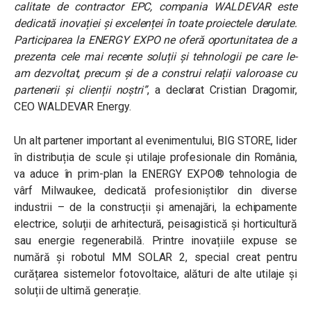
calitate de contractor EPC, compania WALDEVAR este
dedicată inovației și excelenței în toate proiectele derulate.
Participarea la ENERGY EXPO ne oferă oportunitatea de a
prezenta cele mai recente soluții și tehnologii pe care le-
am dezvoltat, precum și de a construi relații valoroase cu
partenerii și clienții noștri”
, a declarat Cristian Dragomir,
CEO WALDEVAR Energy.
Un alt partener important al evenimentului, BIG STORE, lider
în distribuția de scule și utilaje profesionale din România,
va aduce în prim-plan la ENERGY EXPO® tehnologia de
vârf Milwaukee, dedicată profesioniștilor din diverse
industrii – de la construcții și amenajări, la echipamente
electrice, soluții de arhitectură, peisagistică și horticultură
sau energie regenerabilă. Printre inovațiile expuse se
numără și robotul MM SOLAR 2, special creat pentru
curățarea sistemelor fotovoltaice, alături de alte utilaje și
soluții de ultimă generație.