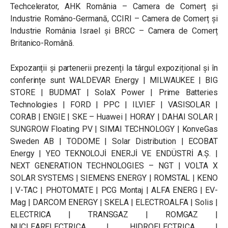
Techcelerator, AHK România – Camera de Comerț și
Industrie Româno-Germană, CCIRI – Camera de Comerț și
Industrie România Israel și BRCC – Camera de Comerț
Britanico-Română.
Expozanții și partenerii prezenți la târgul expozițional și în
conferințe sunt WALDEVAR Energy | MILWAUKEE | BIG
STORE | BUDMAT | SolaX Power | Prime Batteries
Technologies | FORD | PPC | ILVIEF | VASISOLAR |
CORAB | ENGIE | SKE – Huawei | HORAY | DAHAI SOLAR |
SUNGROW Floating PV | SIMAI TECHNOLOGY | KonveGas
Sweden AB | TODOME | Solar Distribution | ECOBAT
Energy | YEO TEKNOLOJİ ENERJİ VE ENDÜSTRİ A.Ş. |
NEXT GENERATION TECHNOLOGIES – NGT | VOLTA X
SOLAR SYSTEMS | SIEMENS ENERGY | ROMSTAL | KENO
| V-TAC | PHOTOMATE | PCG Montaj | ALFA ENERG | EV-
Mag | DARCOM ENERGY | SKELA | ELECTROALFA | Solis |
ELECTRICA | TRANSGAZ | ROMGAZ |
NUCLEARELECTRICA | HIDROELECTRICA |