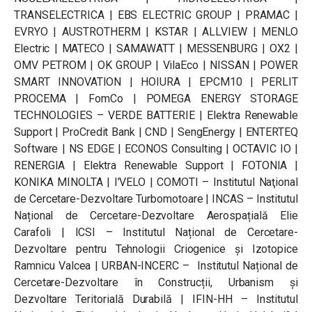
TRANSELECTRICA | EBS ELECTRIC GROUP | PRAMAC |
EVRYO | AUSTROTHERM | KSTAR | ALLVIEW | MENLO
Electric | MATECO | SAMAWATT | MESSENBURG | OX2 |
OMV PETROM | OK GROUP | VilaEco | NISSAN | POWER
SMART INNOVATION | HOIURA | EPCM10 | PERLIT
PROCEMA | FomCo | POMEGA ENERGY STORAGE
TECHNOLOGIES – VERDE BATTERIE | Elektra Renewable
Support | ProCredit Bank | CND | SengEnergy | ENTERTEQ
Software | NS EDGE | ECONOS Consulting | OCTAVIC IO |
RENERGIA | Elektra Renewable Support | FOTONIA |
KONIKA MINOLTA | I’VELO | COMOTI – Institutul Naţional
de Cercetare-Dezvoltare Turbomotoare | INCAS – Institutul
Național de Cercetare-Dezvoltare Aerospațială Elie
Carafoli | ICSI – Institutul Național de Cercetare-
Dezvoltare pentru Tehnologii Criogenice și Izotopice
Ramnicu Valcea | URBAN-INCERC – Institutul Național de
Cercetare-Dezvoltare în Construcții, Urbanism și
Dezvoltare Teritorială Durabilă | IFIN-HH – Institutul