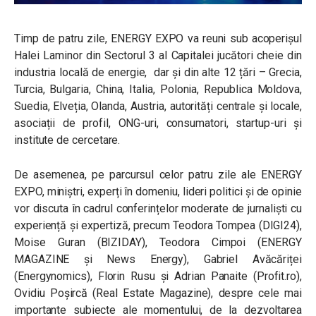
Timp de patru zile, ENERGY EXPO va reuni sub acoperișul
Halei Laminor din Sectorul 3 al Capitalei jucători cheie din
industria locală de energie, dar și din alte 12 țări – Grecia,
Turcia, Bulgaria, China, Italia, Polonia, Republica Moldova,
Suedia, Elveția, Olanda, Austria, autorități centrale și locale,
asociații de profil, ONG-uri, consumatori, startup-uri și
institute de cercetare.
De asemenea, pe parcursul celor patru zile ale ENERGY
EXPO, miniștri, experți în domeniu, lideri politici și de opinie
vor discuta în cadrul conferințelor moderate de jurnaliști cu
experiență și expertiză, precum Teodora Tompea (DIGI24),
Moise Guran (BIZIDAY), Teodora Cimpoi (ENERGY
MAGAZINE și News Energy), Gabriel Avăcăriței
(Energynomics), Florin Rusu și Adrian Panaite (Profit.ro),
Ovidiu Poșircă (Real Estate Magazine), despre cele mai
importante subiecte ale momentului, de la dezvoltarea