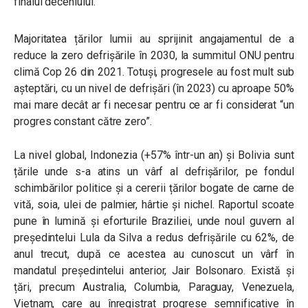
finalul deceniului.
Majoritatea țărilor lumii au sprijinit angajamentul de a
reduce la zero defrișările în 2030, la summitul ONU pentru
climă Cop 26 din 2021. Totuși, progresele au fost mult sub
așteptări, cu un nivel de defrișări (în 2023) cu aproape 50%
mai mare decât ar fi necesar pentru ce ar fi considerat “un
progres constant către zero”.
La nivel global, Indonezia (+57% într-un an) și Bolivia sunt
țările unde s-a atins un vârf al defrișărilor, pe fondul
schimbărilor politice și a cererii țărilor bogate de carne de
vită, soia, ulei de palmier, hârtie și nichel. Raportul scoate
pune în lumină și eforturile Braziliei, unde noul guvern al
președintelui Lula da Silva a redus defrișările cu 62%, de
anul trecut, după ce acestea au cunoscut un vârf în
mandatul președintelui anterior, Jair Bolsonaro. Există și
țări, precum Australia, Columbia, Paraguay, Venezuela,
Vietnam, care au înregistrat progrese semnificative în