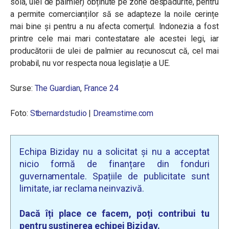
soia, ulei de palmier) obținute pe zone despădurite, pentru
a permite comercianților să se adapteze la noile cerințe
mai bine și pentru a nu afecta comerțul. Indonezia a fost
printre cele mai mari contestatare ale acestei legi, iar
producătorii de ulei de palmier au recunoscut că, cel mai
probabil, nu vor respecta noua legislație a UE.
Surse:
The Guardian
,
France 24
Foto:
Stbernardstudio
|
Dreamstime.com
Echipa Biziday nu a solicitat și nu a acceptat
nicio formă de finanțare din fonduri
guvernamentale. Spațiile de publicitate sunt
limitate, iar reclama neinvazivă.
Dacă îți place ce facem, poți contribui tu
pentru susținerea echipei Biziday.