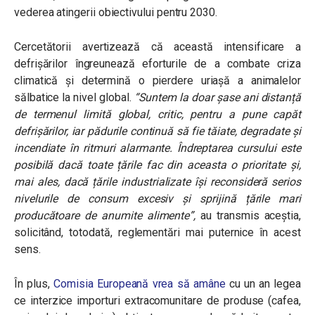
vederea atingerii obiectivului pentru 2030.
Cercetătorii avertizează că această intensificare a
defrișărilor îngreunează eforturile de a combate criza
climatică și determină o pierdere uriașă a animalelor
sălbatice la nivel global.
“Suntem la doar șase ani distanță
de termenul limită global, critic, pentru a pune capăt
defrișărilor, iar pădurile continuă să fie tăiate, degradate și
incendiate în ritmuri alarmante. Îndreptarea cursului este
posibilă dacă toate țările fac din aceasta o prioritate și,
mai ales, dacă țările industrializate își reconsideră serios
nivelurile de consum excesiv și sprijină țările mari
producătoare de anumite alimente”,
au transmis aceștia,
solicitând, totodată, reglementări mai puternice în acest
sens.
În plus,
Comisia Europeană vrea să amâne
cu un an legea
ce interzice importuri extracomunitare de produse (cafea,