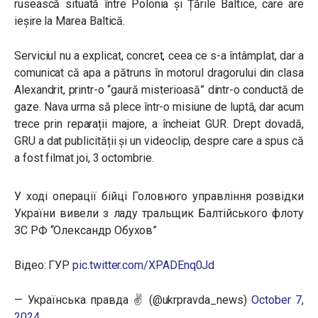
rusească situată între Polonia și Țările Baltice, care are
ieșire la Marea Baltică.
Serviciul nu a explicat, concret, ceea ce s-a întâmplat, dar a
comunicat că apa a pătruns în motorul dragorului din clasa
Alexandrit, printr-o “gaură misterioasă” dintr-o conductă de
gaze. Nava urma să plece într-o misiune de luptă, dar acum
trece prin reparații majore, a încheiat GUR. Drept dovadă,
GRU a dat publicității și un videoclip, despre care a spus că
a fost filmat joi, 3 octombrie.
У ході операції бійці Головного управління розвідки
України вивели з ладу тральщик Балтійського флоту
ЗС РФ “Олександр Обухов”
Відео: ГУР
pic.twitter.com/XPADEnq0Jd
— Українська правда ✌️ (@ukrpravda_news)
October 7,
2024