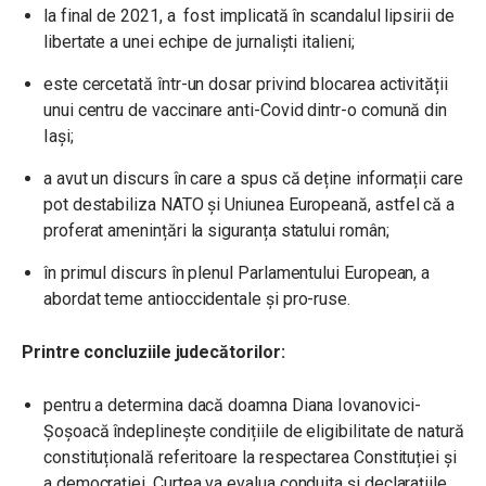
la final de 2021, a fost implicată în scandalul lipsirii de
libertate a unei echipe de jurnaliști italieni;
este cercetată într-un dosar privind blocarea activității
unui centru de vaccinare anti-Covid dintr-o comună din
Iași;
a avut un discurs în care a spus că deține informații care
pot destabiliza NATO și Uniunea Europeană, astfel că a
proferat amenințări la siguranța statului român;
în primul discurs în plenul Parlamentului European, a
abordat teme antioccidentale și pro-ruse.
Printre concluziile judecătorilor:
pentru a determina dacă doamna Diana Iovanovici-
Șoșoacă îndeplinește condițiile de eligibilitate de natură
constituțională referitoare la respectarea Constituției și
a democrației, Curtea va evalua conduita și declarațiile