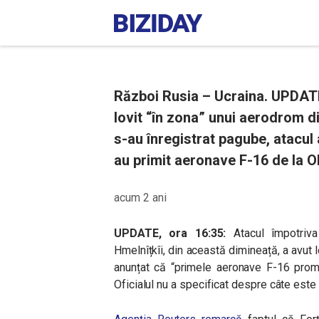
Război Rusia – Ucraina. UPDATE
lovit “în zona” unui aerodrom di
s-au înregistrat pagube, atacul 
au primit aeronave F-16 de la O
acum 2 ani
UPDATE, ora 16:35:
Atacul împotriva
Hmelnîțkîi, din această dimineață, a avut l
anunțat că “primele aeronave F-16 prom
Oficialul nu a specificat despre câte este