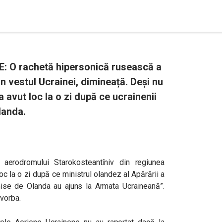
: O rachetă hipersonică rusească a
n vestul Ucrainei, dimineață. Deși nu
a avut loc la o zi după ce ucrainenii
landa.
 aerodromului Starokosteantîniv din regiunea
oc la o zi după ce ministrul olandez al Apărării a
ise de Olanda au ajuns la Armata Ucraineană”.
 vorba.