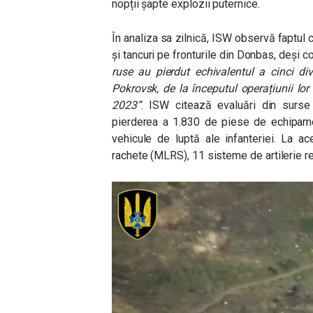
nopții șapte explozii puternice.
În analiza sa zilnică, ISW observă faptul
și tancuri pe fronturile din Donbas, deși
ruse au pierdut echivalentul a cinci div
Pokrovsk, de la începutul operațiunii lo
2023”
. ISW citează evaluări din surse
pierderea a 1.830 de piese de echipamen
vehicule de luptă ale infanteriei. La 
rachete (MLRS), 11 sisteme de artilerie 