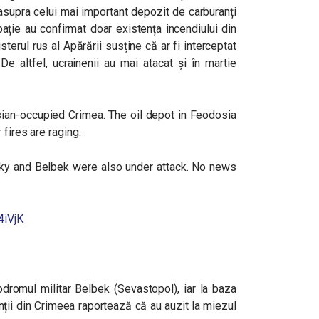
 asupra celui mai important depozit de carburanți
ație au confirmat doar existența incendiului din
sterul rus al Apărării susține că ar fi interceptat
e altfel, ucrainenii au mai atacat și în martie
sian-occupied Crimea. The oil depot in Feodosia
 fires are raging.
Saky and Belbek were also under attack. No news
4iVjK
odromul militar Belbek (Sevastopol), iar la baza
nții din Crimeea raportează că au auzit la miezul