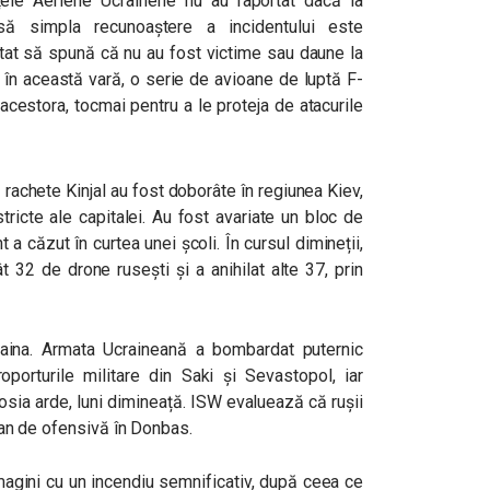
ele Aeriene Ucrainene nu au raportat dacă la
să simpla recunoaștere a incidentului este
mitat să spună că nu au fost victime sau daune la
t, în această vară, o serie de avioane de luptă F-
 acestora, tocmai pentru a le proteja de atacurile
rachete Kinjal au fost doborâte în regiunea Kiev,
istricte ale capitalei. Au fost avariate un bloc de
 a căzut în curtea unei școli. În cursul dimineții,
 32 de drone rusești și a anihilat alte 37, prin
aina. Armata Ucraineană a bombardat puternic
oporturile militare din Saki și Sevastopol, iar
osia arde, luni dimineață. ISW evaluează că rușii
n an de ofensivă în Donbas.
imagini cu un incendiu semnificativ, după ceea ce