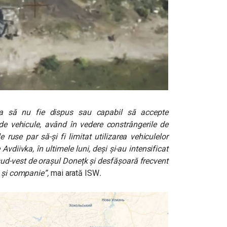
ea să nu fie dispus sau capabil să accepte
 de vehicule, având în vedere constrângerile de
e ruse par să-și fi limitat utilizarea vehiculelor
Avdiivka, în ultimele luni, deși și-au intensificat
 sud-vest de orașul Donețk și desfășoară frecvent
n și companie”,
mai arată ISW
.