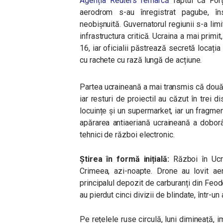
Agenția Reuters remarcă
faptul că Forț
aerodrom s-au înregistrat pagube, în
neobișnuită. Guvernatorul regiunii s-a li
infrastructura critică. Ucraina a mai primi
16, iar oficialii păstrează secretă locația
cu rachete cu rază lungă de acțiune.
Partea ucraineană a mai transmis că două 
iar resturi de proiectil au căzut în trei d
locuințe și un supermarket, iar un fragment
apărarea antiaeriană ucraineană a doborât
tehnici de război electronic.
Știrea în formă inițială:
Război în Ucr
Crimeea, azi-noapte. Drone au lovit aer
principalul depozit de carburanți din Feod
au pierdut cinci divizii de blindate, într-u
Pe rețelele ruse circulă, luni dimineață, 