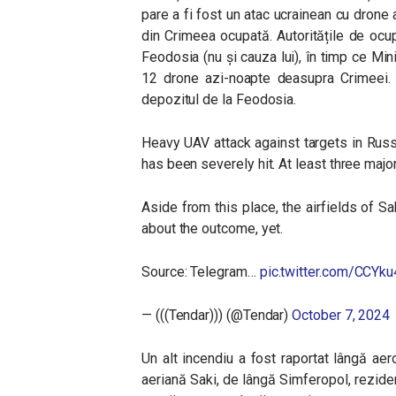
pare a fi fost un atac ucrainean cu drone
din Crimeea ocupată. Autoritățile de ocup
Feodosia (nu și cauza lui), în timp ce Mini
12 drone azi-noapte deasupra Crimeei. D
depozitul de la Feodosia.
Heavy UAV attack against targets in Rus
has been severely hit. At least three major
Aside from this place, the airfields of 
about the outcome, yet.
Source: Telegram…
pic.twitter.com/CCYku
— (((Tendar))) (@Tendar)
October 7, 2024
Un alt incendiu a fost raportat lângă aer
aeriană Saki, de lângă Simferopol, rezide