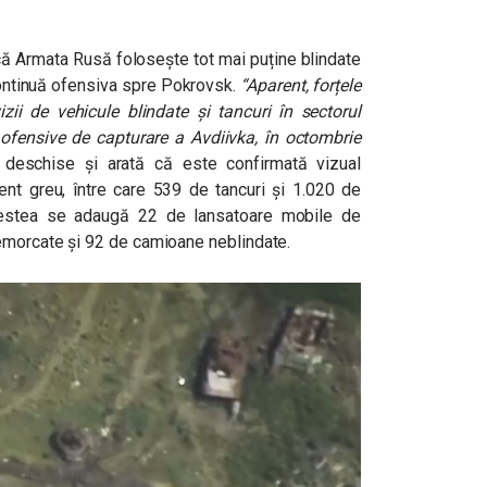
 că Armata Rusă folosește tot mai puține blindate
 continuă ofensiva spre Pokrovsk.
“Aparent, forțele
izii de vehicule blindate și tancuri în sectorul
r ofensive de capturare a Avdiivka, în octombrie
 deschise și arată că este confirmată vizual
t greu, între care 539 de tancuri și 1.020 de
acestea se adaugă 22 de lansatoare mobile de
remorcate și 92 de camioane neblindate.