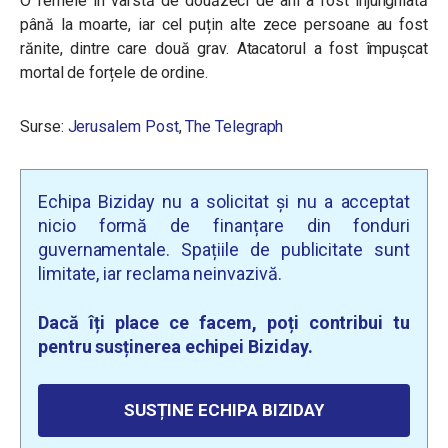
O femeie în vârstă de douăzeci de ani a fost înjunghiată
până la moarte, iar cel puțin alte zece persoane au fost
rănite, dintre care două grav. Atacatorul a fost împușcat
mortal de forțele de ordine.
Surse:
Jerusalem Post
,
The Telegraph
Echipa Biziday nu a solicitat și nu a acceptat
nicio formă de finanțare din fonduri
guvernamentale. Spațiile de publicitate sunt
limitate, iar reclama neinvazivă.
Dacă îți place ce facem, poți contribui tu
pentru susținerea echipei Biziday.
SUSȚINE ECHIPA BIZIDAY