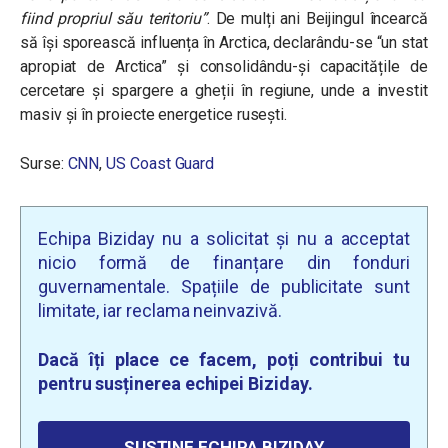
fiind propriul său teritoriu”
.
De mulți ani Beijingul încearcă
să își sporească influența în Arctica, declarându-se “un stat
apropiat de Arctica” și consolidându-și capacitățile de
cercetare și spargere a gheții în regiune, unde a investit
masiv și în proiecte energetice rusești.
Surse:
CNN
,
US Coast Guard
Echipa Biziday nu a solicitat și nu a acceptat
nicio formă de finanțare din fonduri
guvernamentale. Spațiile de publicitate sunt
limitate, iar reclama neinvazivă.
Dacă îți place ce facem, poți contribui tu
pentru susținerea echipei Biziday.
SUSȚINE ECHIPA BIZIDAY