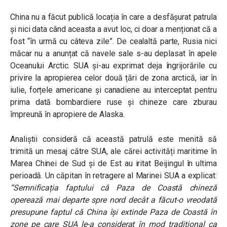
China nu a făcut publică locația în care a desfășurat patrula
și nici data când aceasta a avut loc, ci doar a menționat că a
fost “în urmă cu câteva zile”. De cealaltă parte, Rusia nici
măcar nu a anunțat că navele sale s-au deplasat în apele
Oceanului Arctic. SUA și-au exprimat deja îngrijorările cu
privire la apropierea celor două țări de zona arctică, iar în
iulie, forțele americane și canadiene au interceptat pentru
prima dată bombardiere ruse și chineze care zburau
împreună în apropiere de Alaska.
Analiștii consideră că această patrulă este menită să
trimită un mesaj către SUA, ale cărei activități maritime în
Marea Chinei de Sud și de Est au iritat Beijingul în ultima
perioadă. Un căpitan în retragere al Marinei SUA a explicat:
“Semnificația faptului că Paza de Coastă chineză
operează mai departe spre nord decât a făcut-o vreodată
presupune faptul că China își extinde Paza de Coastă în
zone pe care SUA le-a considerat în mod tradițional ca