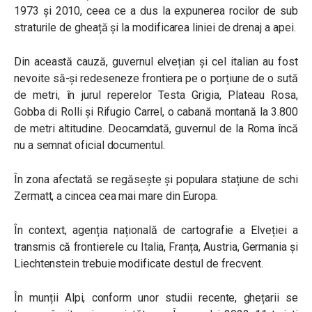
1973 și 2010, ceea ce a dus la expunerea rocilor de sub
straturile de gheață și la modificarea liniei de drenaj a apei.
Din această cauză, guvernul elvețian și cel italian au fost
nevoite să-și redeseneze frontiera pe o porțiune de o sută
de metri, în jurul reperelor Testa Grigia, Plateau Rosa,
Gobba di Rolli și Rifugio Carrel, o cabană montană la 3.800
de metri altitudine. Deocamdată, guvernul de la Roma încă
nu a semnat oficial documentul.
În zona afectată se regăsește și populara stațiune de schi
Zermatt, a cincea cea mai mare din Europa.
În context, agenția națională de cartografie a Elveției a
transmis că frontierele cu Italia, Franța, Austria, Germania și
Liechtenstein trebuie modificate destul de frecvent.
În munții Alpi, conform unor studii recente, ghețarii se