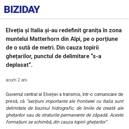
Elveția și Italia și-au redefinit granița în zona
muntelui Matterhorn din Alpi, pe o porțiune
de o sută de metri. Din cauza topirii
ghețarilor, punctul de delimitare “s-a
deplasat”.
acum 2 ani
Guvernul central al Elveției a transmis, într-o comunicare de
presă, că
“secțiuni importante ale frontierei cu Italia sunt
delimitate de bazinul hidrografic, de liniile de creată ale
ghețarilor sau de straturile permanente de zăpadă. Aceste
formațiuni se schimbă, din cauza topirii ghețarilor”.