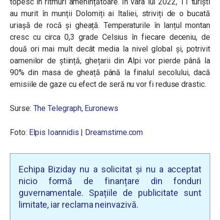
topesc în ritmuri amenințătoare. În vara lui 2022, 11 turiști
au murit în munții Dolomiți ai Italiei, striviți de o bucată
uriașă de rocă și gheață. Temperaturile în lanțul montan
cresc cu circa 0,3 grade Celsius în fiecare deceniu, de
două ori mai mult decât media la nivel global și, potrivit
oamenilor de știință, ghețarii din Alpi vor pierde până la
90% din masa de gheață până la finalul secolului, dacă
emisiile de gaze cu efect de seră nu vor fi reduse drastic.
Surse:
The Telegraph
,
Euronews
Foto:
Elpis Ioannidis
|
Dreamstime.com
Echipa Biziday nu a solicitat și nu a acceptat
nicio formă de finanțare din fonduri
guvernamentale. Spațiile de publicitate sunt
limitate, iar reclama neinvazivă.