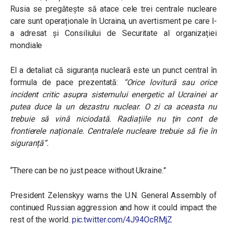
Rusia se pregătește să atace cele trei centrale nucleare
care sunt operaționale în Ucraina, un avertisment pe care l-
a adresat și Consiliului de Securitate al organizației
mondiale
El a detaliat că siguranța nucleară este un punct central în
formula de pace prezentată:
“
Orice lovitură sau orice
incident critic asupra sistemului energetic al Ucrainei ar
putea duce la un dezastru nuclear. O zi ca aceasta nu
trebuie să vină niciodată. Radiațiile nu țin cont de
frontierele naționale. Centralele nucleare trebuie să fie în
siguranță”.
“There can be no just peace without Ukraine.”
President Zelenskyy warns the U.N. General Assembly of
continued Russian aggression and how it could impact the
rest of the world.
pic.twitter.com/4J94OcRMjZ