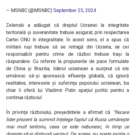
— MSNBC (@MSNBC)
September 25, 2024
Zelenski a adăugat că dreptul Ucrainei la integritate
teritorială și suveranitate trebuie asigurat, prin respectarea
Cartei ONU în integralitate. În acest sens, el a spus că
militarii ruși trebuie să se retragă din Ucraina, iar cei
responsabili pentru crime de război trebuie trași la
răspundere.
Cu referire la propunerile de pace formulate
de China și Brazilia, liderul ucrainean a susținut că ele
urmăresc să-și sporească influența globală, că ignoră
realitatea, interesele și suferința poporului ucrainean, ba
chiar îi oferă lui Vladimir Putin spațiul politic pentru a
continua războiul.
În privința războiului, președintele a afirmat că
“
fiecare
lider prezent la summit înțelege faptul că Rusia urmărește
mai mult teritoriu, ceea ce este nebunesc, în timp ce
dorește să-și distrugă vecinul. De aceea, nu poate exista o