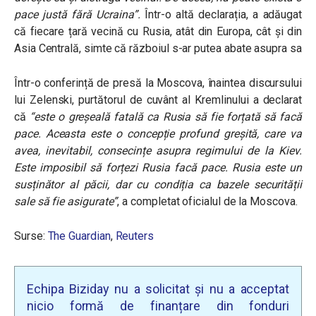
pace justă fără Ucraina”.
Într-o altă declarația, a adăugat
că fiecare țară vecină cu Rusia, atât din Europa, cât și din
Asia Centrală, simte că războiul s-ar putea abate asupra sa
Într-o conferință de presă la Moscova, înaintea discursului
lui Zelenski, purtătorul de cuvânt al Kremlinului a declarat
că
“este o greșeală fatală ca Rusia să fie forțată să facă
pace. Aceasta este o concepție profund greșită, care va
avea, inevitabil, consecințe asupra regimului de la Kiev.
Este imposibil să forțezi Rusia facă pace. Rusia este un
susținător al păcii, dar cu condiția ca bazele securității
sale să fie asigurate”
, a completat oficialul de la Moscova.
Surse:
The Guardian
,
Reuters
Echipa Biziday nu a solicitat și nu a acceptat
nicio formă de finanțare din fonduri