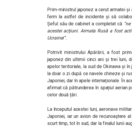
Prim-ministrul japonez a cerut armatei și
ferm la astfel de incidente și să colabo
Șeful său de cabinet a completat că
“ne
acestei acțiuni. Armata Rusă a fost acti
Ucrainei”.
Potrivit ministrului Apărării, a fost pri
japonez din ultimii cinci ani și trei lun
apelor teritoriale, la sud de Okinawa și în 
la doar o zi după ce navele chineze și rus
Japoniei, dar în apele internaționale. În ac
afirmat că pătrunderea în spațiul aerian p
celor două țări.
La începutul acestei luni, aeronave militar
Japoniei, iar un avion de recunoaștere al 
scurt timp, tot în sud, dar la finalul lunii au