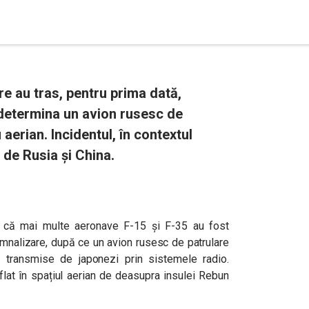
e au tras, pentru prima dată,
 determina un avion rusesc de
 aerian. Incidentul, în contextul
e de Rusia și China.
at că mai multe aeronave F-15 și F-35 au fost
semnalizare, după ce un avion rusesc de patrulare
e transmise de japonezi prin sistemele radio.
flat în spațiul aerian de deasupra insulei Rebun