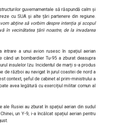
 structurilor guvernamentale să răspundă calm și
reze cu SUA și alte țări partenere din regiune.
 vom abține să vorbim despre intenția și scopul
vă în vecinătatea țării noastre, de la invadarea
ma intrare a unui avion rusesc în spațiul aerian
i, de când un bombardier Tu-95 a zburat deasupra
jurul insulelor Izu. Incidentul de marți s-a produs
e de război au navigat în jurul coastei de nord a
est context, șeful de cabinet al prim-ministrului a
oate avea legătură cu exercițiul militar comun al
e ale Rusiei au zburat în spațiul aerian din sudul
Chinei, un Y-9, i-a încălcat spațiul aerian pentru
gust.