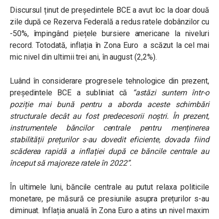
Discursul ținut de președintele BCE a avut loc la doar două
zile după ce Rezerva Federală a redus ratele dobânzilor cu
-50%, împingând piețele bursiere americane la niveluri
record. Totodată, inflația în Zona Euro
a scăzut la cel mai
mic nivel din ultimii trei ani, în august (2,2%).
Luând în considerare progresele tehnologice din prezent,
președintele BCE a subliniat că
“astăzi suntem într-o
poziție mai bună pentru a aborda aceste schimbări
structurale decât au fost predecesorii noștri.
În prezent,
instrumentele băncilor centrale pentru menținerea
stabilității prețurilor s-au dovedit eficiente, dovada fiind
scăderea rapidă a inflației după ce băncile centrale au
început să majoreze ratele în 2022”.
În ultimele luni, băncile centrale au putut relaxa politicile
monetare, pe măsură ce presiunile asupra prețurilor s-au
diminuat. Inflația anuală în Zona Euro a atins un nivel maxim