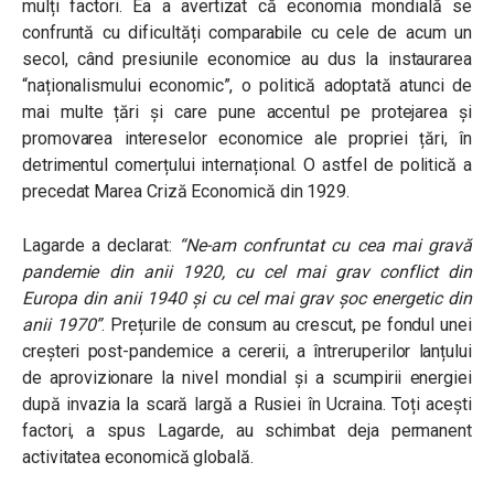
mulți factori. Ea a avertizat că economia mondială se
confruntă cu dificultăți comparabile cu cele de acum un
secol, când presiunile economice au dus la instaurarea
“naționalismului economic”, o politică adoptată atunci de
mai multe țări și care pune accentul pe protejarea și
promovarea intereselor economice ale propriei țări, în
detrimentul comerțului internațional. O astfel de politică a
precedat Marea Criză Economică din 1929.
Lagarde a declarat:
“Ne-am confruntat cu cea mai gravă
pandemie din anii 1920, cu cel mai grav conflict din
Europa din anii 1940 și cu cel mai grav șoc energetic din
anii 1970”
. Prețurile de consum au crescut, pe fondul unei
creșteri post-pandemice a cererii, a întreruperilor lanțului
de aprovizionare la nivel mondial și a scumpirii energiei
după invazia la scară largă a Rusiei în Ucraina. Toți acești
factori, a spus Lagarde, au schimbat deja permanent
activitatea economică globală.