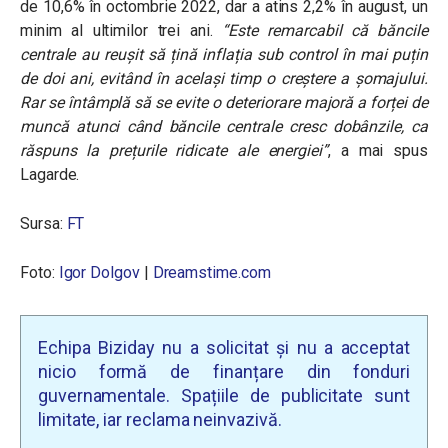
de 10,6% în octombrie 2022, dar a atins 2,2% în august, un
minim al ultimilor trei ani.
“Este remarcabil că băncile
centrale au reușit să țină inflația sub control în mai puțin
de doi ani, evitând în același timp o creștere a șomajului.
Rar se întâmplă să se evite o deteriorare majoră a forței de
muncă atunci când băncile centrale cresc dobânzile, ca
răspuns la prețurile ridicate ale energiei”
, a mai spus
Lagarde.
Sursa:
FT
Foto:
Igor Dolgov
|
Dreamstime.com
Echipa Biziday nu a solicitat și nu a acceptat
nicio formă de finanțare din fonduri
guvernamentale. Spațiile de publicitate sunt
limitate, iar reclama neinvazivă.