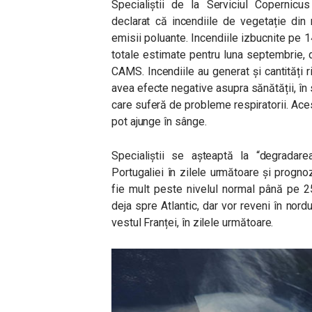
Specialiștii de la Serviciul Copernic
declarat că incendiile de vegetație din
emisii poluante. Incendiile izbucnite pe 
totale estimate pentru luna septembrie, 
CAMS. Incendiile au generat și cantități 
avea efecte negative asupra sănătății, în s
care suferă de probleme respiratorii. Ace
pot ajunge în sânge.
Specialiștii se așteaptă la “degradarea
Portugaliei în zilele următoare și progn
fie mult peste nivelul normal până pe 
deja spre Atlantic, dar vor reveni în nord
vestul Franței, în zilele următoare.