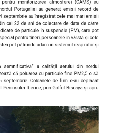
us pentru monitorizarea atmosferei (CAMS) au
 nordul Portugaliei au generat emisii record de
14 septembrie au înregistrat cele mai mari emisii
din cei 22 de ani de colectare de date de către
ridicate de particule în suspensie (PM), care pot
pecial pentru tineri, persoanele în vârstă și cele
stea pot pătrunde adânc în sistemul respirator și
 semnificativă” a calității aerului din nordul
ozează că poluarea cu particule fine PM2,5 o să
25 septembrie. Coloanele de fum s-au deplasat
ul Peninsulei Iberice, prin Golful Biscaya și spre