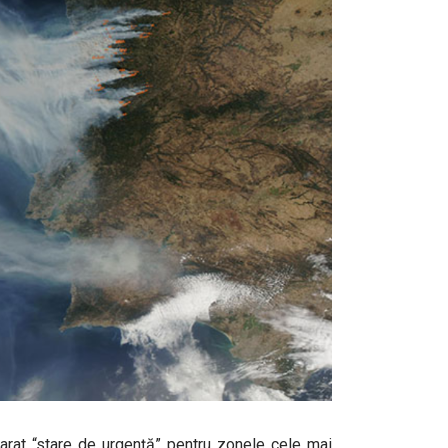
arat “stare de urgență” pentru zonele cele mai