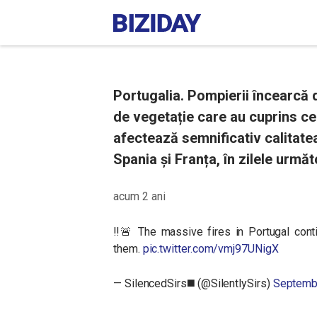
Portugalia. Pompierii încearcă 
de vegetație care au cuprins cen
afectează semnificativ calitatea
Spania și Franța, în zilele următ
acum 2 ani
‼️🚨 The massive fires in Portugal conti
them.
pic.twitter.com/vmj97UNigX
— SilencedSirs◼️ (@SilentlySirs)
Septemb