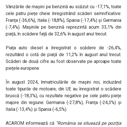
Vânzările de mașini pe benzină au scăzut cu -17,1%, toate
cele patru piețe cheie înregistrând scăderi semnificative:
Franța (-36,6%), Italia (-18,8%), Spania (-17,4%) și Germania
(-7,4%). Mașinile pe benzină reprezintă acum 33,1% din
piață, în scădere față de 32,6% în august anul trecut.
Piața auto diesel a înregistrat o scădere de -26,4%,
rezultând o cotă de piață de 11,2% în august anul trecut.
Scăderi de două cifre au fost observate pe aproape toate
piețele europene.
În august 2024, înmatriculările de mașini noi, incluzând
toate tipurile de motoare, din UE au înregistrat o scădere
bruscă (-18,3%), cu rezultate negative pe cele patru piețe
majore din regiune: Germania (-27,8%), Franța (-24,3%) și
Italia (-13,4%) și Spania (-6,5%).
ACAROM informează că
“România se situează pe poziția