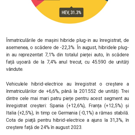
Înmatriculările de mașini hibride plug-in au înregistrat, de
asemenea, o scădere de -22,3%. În august, hibridele plug-
in au reprezentat 7,1% din totalul pieței auto, în scădere
față ușoară de la 7,4% anul trecut, cu 45.590 de unități
vândute.
Vehiculele hibrid-electrice au înregistrat o creștere a
înmatriculărilor de +6,6%, până la 201.552 de unități. Trei
dintre cele mai mari patru piețe pentru acest segment au
înregistrat creșteri: Spania (+12,6%), Franța (+12,5%) și
Italia (+2,5%), în timp ce Germania (-0,1%) a rămas stabilă.
Cota de piață pentru hibrid-electrice a ajuns la 31,3%, în
creștere față de 24% în august 2023.