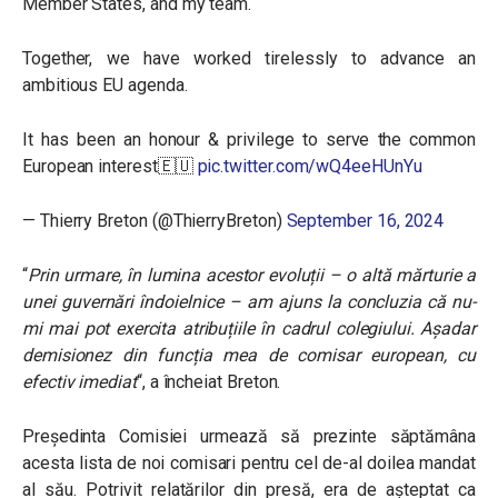
Member States, and my team.
Together, we have worked tirelessly to advance an
ambitious EU agenda.
It has been an honour & privilege to serve the common
European interest🇪🇺
pic.twitter.com/wQ4eeHUnYu
— Thierry Breton (@ThierryBreton)
September 16, 2024
“
Prin urmare, în lumina acestor evoluții – o altă mărturie a
unei guvernări îndoielnice – am ajuns la concluzia că nu-
mi mai pot exercita atribuțiile în cadrul colegiului. Așadar
demisionez din funcția mea de comisar european, cu
efectiv imediat
“, a încheiat Breton.
Președinta Comisiei urmează să prezinte săptămâna
acesta lista de noi comisari pentru cel de-al doilea mandat
al său. Potrivit relatărilor din presă, era de așteptat ca