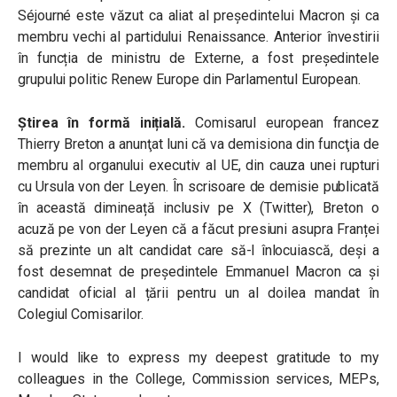
Séjourné este văzut ca aliat al președintelui Macron și ca
membru vechi al partidului Renaissance. Anterior învestirii
în funcția de ministru de Externe, a fost președintele
grupului politic Renew Europe din Parlamentul European.
Știrea în formă inițială.
Comisarul european francez
Thierry Breton a anunţat luni că va demisiona din funcţia de
membru al organului executiv al UE, din cauza unei rupturi
cu Ursula von der Leyen. În scrisoare de demisie publicată
în această dimineață inclusiv pe X (Twitter), Breton o
acuză pe von der Leyen că a făcut presiuni asupra Franței
să prezinte un alt candidat care să-l înlocuiască, deși a
fost desemnat de președintele Emmanuel Macron ca și
candidat oficial al țării pentru un al doilea mandat în
Colegiul Comisarilor.
I would like to express my deepest gratitude to my
colleagues in the College, Commission services, MEPs,