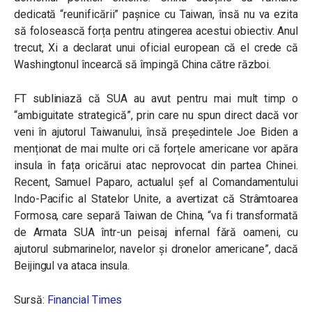
dedicată “reunificării” pașnice cu Taiwan, însă nu va ezita
să folosească forța pentru atingerea acestui obiectiv. Anul
trecut, Xi a declarat unui oficial european că el crede că
Washingtonul încearcă să împingă China către război.
FT subliniază că SUA au avut pentru mai mult timp o
“ambiguitate strategică”, prin care nu spun direct dacă vor
veni în ajutorul Taiwanului, însă președintele Joe Biden a
menționat de mai multe ori că forțele americane vor apăra
insula în fața oricărui atac neprovocat din partea Chinei.
Recent, Samuel Paparo, actualul șef al Comandamentului
Indo-Pacific al Statelor Unite, a avertizat că Strâmtoarea
Formosa, care separă Taiwan de China, “va fi transformată
de Armata SUA într-un peisaj infernal fără oameni, cu
ajutorul submarinelor, navelor și dronelor americane”, dacă
Beijingul va ataca insula.
Sursă:
Financial Times