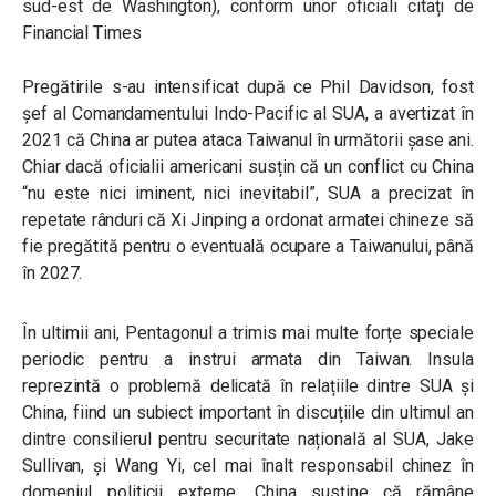
sud-est de Washington), conform unor oficiali citați de
Financial Times
Pregătirile s-au intensificat după ce Phil Davidson, fost
șef al Comandamentului Indo-Pacific al SUA, a avertizat în
2021 că China ar putea ataca Taiwanul în următorii șase ani.
Chiar dacă oficialii americani susțin că un conflict cu China
“nu este nici iminent, nici inevitabil”, SUA a precizat în
repetate rânduri că Xi Jinping a ordonat armatei chineze să
fie pregătită pentru o eventuală ocupare a Taiwanului, până
în 2027.
În ultimii ani, Pentagonul a trimis mai multe forțe speciale
periodic pentru a instrui armata din Taiwan. Insula
reprezintă o problemă delicată în relațiile dintre SUA și
China, fiind un subiect important în discuțiile din ultimul an
dintre consilierul pentru securitate națională al SUA, Jake
Sullivan, și Wang Yi, cel mai înalt responsabil chinez în
domeniul politicii externe. China susține că rămâne